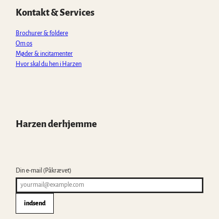
p
o
r
e
Kontakt & Services
p
k
a
m
Brochurer & foldere
Om os
Møder & incitamenter
Hvor skal du hen i Harzen
Harzen derhjemme
Din e-mail
(Påkrævet)
indsend