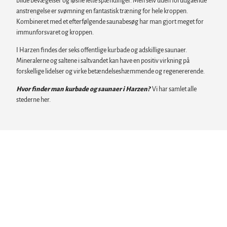
blide bevægelser og løsne lette spændinger. Men selv uden forudgående
anstrengelse er svømning en fantastisk træning for hele kroppen.
Kombineret med et efterfølgende saunabesøg har man gjort meget for
immunforsvaret og kroppen.
I Harzen findes der seks offentlige kurbade og adskillige saunaer.
Mineralerne og saltene i saltvandet kan have en positiv virkning på
forskellige lidelser og virke betændelseshæmmende og regenererende.
Hvor finder man kurbade og saunaer i Harzen?
Vi har samlet alle
stederne her.