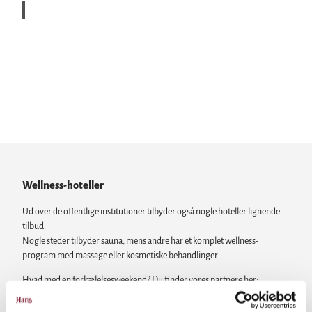
Gollé
e Gm
bH &
Co. |
CC-B
Y
Thermalbade
Krista
ll The
rme A
ltena
u |
CC0
Wellness-hoteller
Saunaer
Ud over de offentlige institutioner tilbyder også nogle hoteller lignende
tilbud.
Nogle steder tilbyder sauna, mens andre har et komplet wellness-
program med massage eller kosmetiske behandlinger.
Hvad med en forkælelsesweekend? Du finder vores partnere her: