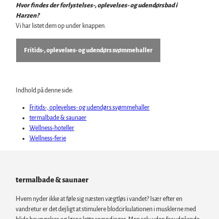
Hvor findes der forlystelses-, oplevelses- og udendørsbad i
Harzen?
Vi har listet dem op under knappen.
Fritids-, oplevelses- og udendørs svømmehaller
Indhold på denne side:
Fritids-, oplevelses- og udendørs svømmehaller
termalbade & saunaer
Wellness-hoteller
Wellness-ferie
termalbade & saunaer
Hvem nyder ikke at føle sig næsten vægtløs i vandet? Især efter en
vandretur er det dejligt at stimulere blodcirkulationen i musklerne med