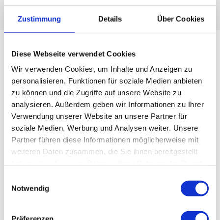
Zustimmung
Details
Über Cookies
Hoteller med sauna, swimmingpool eller wellness
Diese Webseite verwendet Cookies
Wir verwenden Cookies, um Inhalte und Anzeigen zu
personalisieren, Funktionen für soziale Medien anbieten
zu können und die Zugriffe auf unsere Website zu
analysieren. Außerdem geben wir Informationen zu Ihrer
Verwendung unserer Website an unsere Partner für
soziale Medien, Werbung und Analysen weiter. Unsere
Partner führen diese Informationen möglicherweise mit
weiteren Daten zusammen, die Sie ihnen bereitgestellt
haben oder die sie im Rahmen Ihrer Nutzung der Dienste
gesammelt haben.
E
Notwendig
i
n
w
Präferenzen