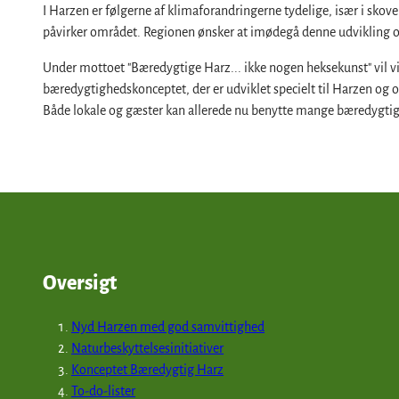
Harz som filmkulisse
By- og specialrundvisninger i Harzen
I Harzen er følgerne af klimaforandringerne tydelige, især i sko
påvirker området. Regionen ønsker at imødegå denne udvikling o
Teatre og scener i Harzen
Under mottoet "Bæredygtige Harz... ikke nogen heksekunst" vil v
bæredygtighedskonceptet, der er udviklet specielt til Harzen og 
Både lokale og gæster kan allerede nu benytte mange bæredygtigt
Oversigt
Nyd Harzen med god samvittighed
Naturbeskyttelsesinitiativer
Konceptet Bæredygtig Harz
To-do-lister