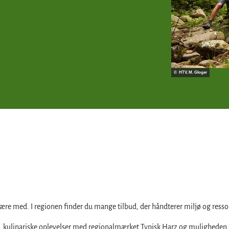
© HTV, M. Gloger
ære med. I regionen finder du mange tilbud, der håndterer miljø og res
 kulinariske oplevelser med regionalmærket Typisk Harz og muligheden fo