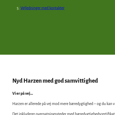
Vejledninger med kontakter
Nyd Harzen med god samvittighed
Vi er på vej…
Harzen er allerede på vej mod mere bæredygtighed – og du kan v
Det inkluderer overnatningssteder med bæredygtighedscertifikat,