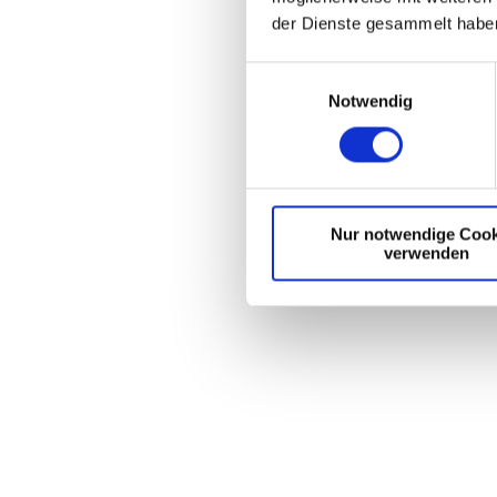
der Dienste gesammelt habe
E
Notwendig
i
n
w
i
l
Nur notwendige Cook
l
verwenden
i
g
u
n
g
s
a
u
s