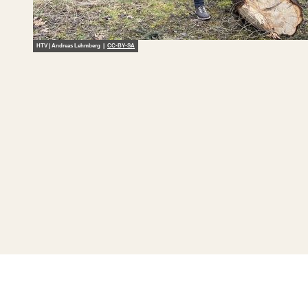
HTV | Andreas Lehmberg |
CC-BY-SA