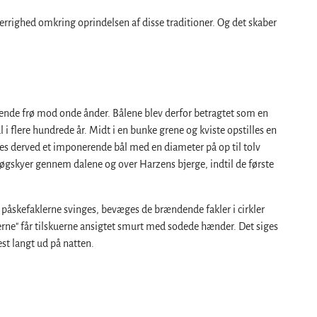
errighed omkring oprindelsen af disse traditioner. Og det skaber
irende frø mod onde ånder. Bålene blev derfor betragtet som en
i flere hundrede år. Midt i en bunke grene og kviste opstilles en
es derved et imponerende bål med en diameter på op til tolv
røgskyer gennem dalene og over Harzens bjerge, indtil de første
 påskefaklerne svinges, bevæges de brændende fakler i cirkler
rne" får tilskuerne ansigtet smurt med sodede hænder. Det siges
st langt ud på natten.