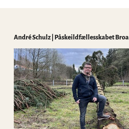
w
a
h
l
André Schulz | Påskeildfællesskabet Br