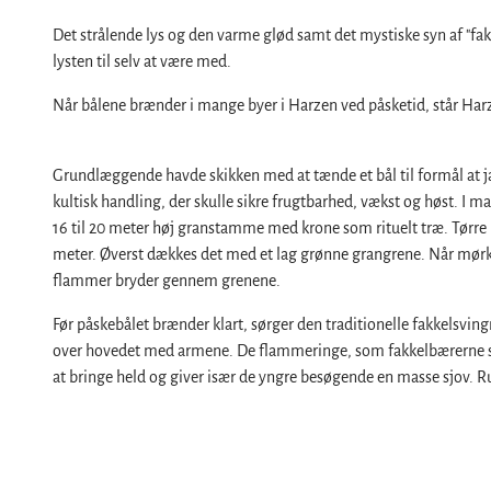
Service
Det strålende lys og den varme glød samt det mystiske syn af "fa
Alle emner
lysten til selv at være med.
Kontakt
Når bålene brænder i mange byer i Harzen ved påsketid, står Harz
Brochurer
Harzer Tourismusverband
Grundlæggende havde skikken med at tænde et bål til formål at ja
kultisk handling, der skulle sikre frugtbarhed, vækst og høst. I m
16 til 20 meter høj granstamme med krone som rituelt træ. Tørre
meter. Øverst dækkes det med et lag grønne grangrene. Når mørket
flammer bryder gennem grenene.
Før påskebålet brænder klart, sørger den traditionelle fakkelsvi
over hovedet med armene. De flammeringe, som fakkelbærerne skab
at bringe held og giver især de yngre besøgende en masse sjov. 