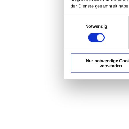
der Dienste gesammelt habe
E
Notwendig
i
n
w
i
l
Nur notwendige Cook
l
verwenden
i
g
u
n
g
s
a
u
s