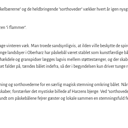
kkelbærerne" og de heldbringende "sorthoveder" vækker hvert år igen nysg
en "i flammer".
ge vinteren væk. Man troede sandsynligvis, at ilden ville beskytte de sp
ange landsbyer i Oberharz har påskebål været stablet som kunstfærdige bål 
 hækdele og granspidser lægges lagvis mellem støttestænger, og der skab
 falder på, tændes bålet indefra, så der i begyndelsen kun driver tunge 
ngning og sorthovederne for en særlig magisk stemning omkring bålet. Når
er, forstærker det mystiske billede af Harzens bjerge. Ved "sorthovede
Rundt om påskebålene fejrer gæster og lokale sammen en stemningsfuld fe