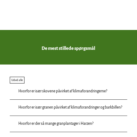
Adob
eStoc
k, F. L
ambe
rt |
CC-B
Y-SA
Tilbud
Forstå og oplev skovforandringen
De mest stillede spørgsmål
Udvid alle
Hvorfor er især skovene påvirket af klimaforandringerne?
Hvorfor er især granen påvirket af klimaforandringer og barkbillen?
Hvorfor er der så mange granplantager i Harzen?