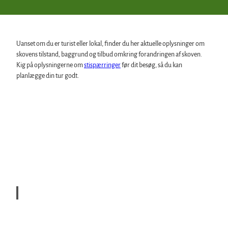
Uanset om du er turist eller lokal, finder du her aktuelle oplysninger om
skovens tilstand, baggrund og tilbud omkring forandringen af skoven.
Kig på oplysningerne om
stispærringer
før dit besøg, så du kan
planlægge din tur godt.
Land
esfor
stbetr
ieb Sa
chsen
-Anh
alt |
CC-B
Fotospots
Y-SA