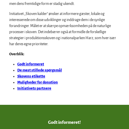
men dens fremtidige form er stadig ukendt.
Initiativet „Skoven kalder“ ønsker at informere gæster, lokale og
interesserede om disse udviklinger og inddrage dem i de synlige
forandringer. Målet er at skærpe opmærksomheden på de naturlige
processer i skoven. Det indebærer også at formidle de forskellige
strategier i produktionsskoven og i nationalparken Harz, som hver især
har deres egne prioriteter.
Overblik:
Godt informeret
De mest stillede spørgsmål
Skovens etikette
Muligheder for donation
Initiativets partnere
Godt informeret!