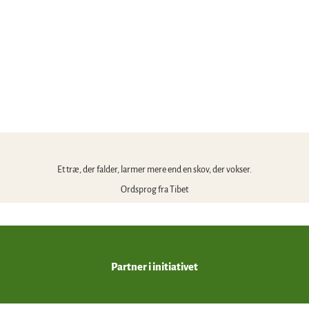
Træfaddere
Et træ, der falder, larmer mere end en skov, der vokser.
Thüringen
Ordsprog fra Tibet
Partner i initiativet