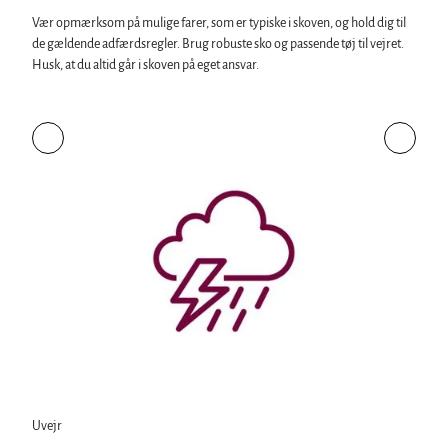
Vær opmærksom på mulige farer, som er typiske i skoven, og hold dig til
de gældende adfærdsregler. Brug robuste sko og passende tøj til vejret.
Husk, at du altid går i skoven på eget ansvar.
Uvejr
Pligt t