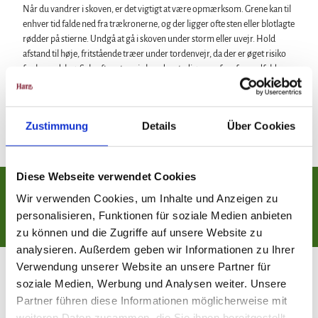
Når du vandrer i skoven, er det vigtigt at være opmærksom. Grene kan til
Bliv 
enhver tid falde ned fra trækronerne, og der ligger ofte sten eller blotlagte
besky
rødder på stierne. Undgå at gå i skoven under storm eller uvejr. Hold
på, at
afstand til høje, fritstående træer under tordenvejr, da der er øget risiko
forsty
for lynnedslag. Selv efter et uvejr kan der stadig være fare for nedfaldne
grene eller væltede træer.
Zustimmung
Details
Über Cookies
Diese Webseite verwendet Cookies
Wir verwenden Cookies, um Inhalte und Anzeigen zu
Muligheder for at donere
personalisieren, Funktionen für soziale Medien anbieten
zu können und die Zugriffe auf unsere Website zu
analysieren. Außerdem geben wir Informationen zu Ihrer
Verwendung unserer Website an unsere Partner für
soziale Medien, Werbung und Analysen weiter. Unsere
Partner führen diese Informationen möglicherweise mit
weiteren Daten zusammen, die Sie ihnen bereitgestellt