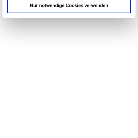
a
Nur notwendige Cookies verwenden
h
l
Stiftung Zukunft Wald
de Niedersächsische Landesforsten