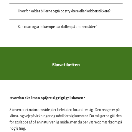
Hvorfor kaldes billerne også bogtrykkere eller kobberstikkere?
Kan man også bekæmpe barkbillen på andre måder?
Skovetiketten
Hvordan skal man opføre sig rigtigt i skoven?
Skoven er et naturområde, der hele tiden forandrer sig. Den reagerer på
klima- og vejrpåvirkninger og udvikler sig konstant. Du må gerne gå i den
for at slappe af på en naturvenlig måde, men du bør være opmærksom på
nogle ting.