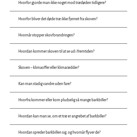
Hvorfor gjorde man ikke noget mod trædøden tidligere?
Hvorfor bliver det døde træ ikke fjernet fra skoven?
Hvornår stopper skovforandringen?
Hvordan kommer skoven til at se ud i fremtiden?
Skoven – klimaoffer eller klimarædder?
Kan man stadig vandre uden fare?
Hvorfra kommer eller kom pludselig så mange barkbiller?
Hvordan kan man se, om et træ er angrebet af barkbiller?
Hvordan spreder barkbillen sig, og hvornår flyver de?