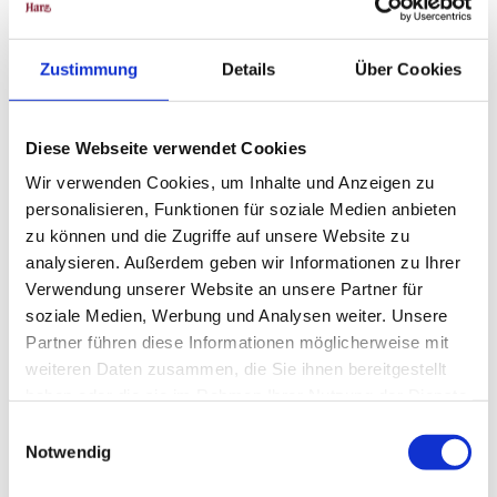
Skilift
Zustimmung
Details
Über Cookies
Diese Webseite verwendet Cookies
Wir verwenden Cookies, um Inhalte und Anzeigen zu
personalisieren, Funktionen für soziale Medien anbieten
I nærheden
Udsigt på kort
zu können und die Zugriffe auf unsere Website zu
analysieren. Außerdem geben wir Informationen zu Ihrer
Verwendung unserer Website an unsere Partner für
Begivenhed
soziale Medien, Werbung und Analysen weiter. Unsere
Partner führen diese Informationen möglicherweise mit
Sted af interesse
weiteren Daten zusammen, die Sie ihnen bereitgestellt
haben oder die sie im Rahmen Ihrer Nutzung der Dienste
Ture
gesammelt haben.
E
Notwendig
i
n