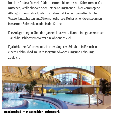
Im Harz findest Du viele Bäder, die mehr bieten als nur Schwimmen. Ob
Rutschen, Wellenbecken oder Entspannungszonen – hier kommt jede
Altersgruppe auf ihre Kosten. Familien mit Kindern genießen bunte
Wasserlandschaften und Strömungskanäle. Ruhesuchende entspannen
in warmen Solebecken oder in der Sauna.
Die Anlagen liegen über den ganzen Harz verteilt und sind gut erreichbar
– auch bei schlechtem Wetter ein lohnendes Ziel.
Egal ob kurzer Wochenendtrip oder längerer Urlaub – ein Besuch in
einem Erlebnisbad im Harz sorgt für Abwechslung und Erholung
zugleich.
D
e
t
a
i
l
s
e
i
Brockenbad im Hasseröder Ferienpark
Hasseröder Ferienpark |
CC-BY