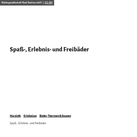
Z
Bädergesellschaft Bad Sachsa mbH |
CC-BY
u
m
I
n
h
a
l
Spaß-, Erlebnis- und Freibäder
t
Harzinfo
Erlebnisse
Bäder, Thermen & Saunen
Spaß-, Erlebnis- und Freibäder