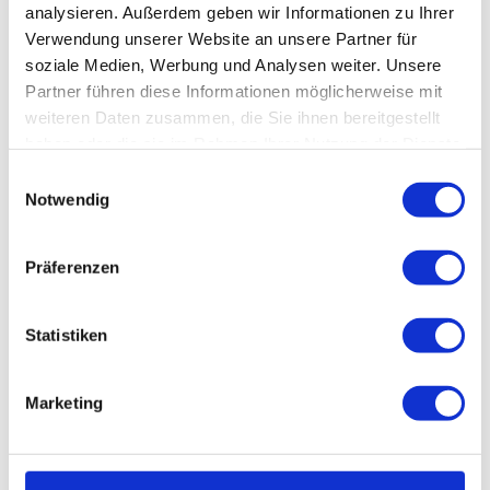
Veranstaltung
analysieren. Außerdem geben wir Informationen zu Ihrer
Verwendung unserer Website an unsere Partner für
Sehenswertes
soziale Medien, Werbung und Analysen weiter. Unsere
Partner führen diese Informationen möglicherweise mit
weiteren Daten zusammen, die Sie ihnen bereitgestellt
Touren
haben oder die sie im Rahmen Ihrer Nutzung der Dienste
gesammelt haben.
E
Notwendig
i
Kontaktdaten
n
w
Schwimmhalle Wernigerode
Präferenzen
i
Weinbergstraße 1
38855
Wernigerode
l
03943 632868
l
Statistiken
i
badeanlagen@wernigerode.de
g
Marketing
Website
u
n
Anreise mit dem Auto
g
Anreise mit öffentlichen Verkehrsmitteln