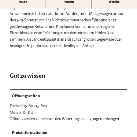
Das mitten in der Innenstadt gelegene Freibad lädt von Mai bis
Route
Anrufen
Website
Wintersport
September zum Freizeitvergnügen ein.
Bäder, Thermen & Saunen
Schwimmen steht hier natürlich im Vordergrund, Mutige wagen sich auf
Regionalmarke Typisch Harz
den 3-m-Sprungturm. Ins Nichtschwimmerbecken führt eine lange,
Urlaub mit Hund im Harz
geschwungene Rutsche, und Kleinkinder können in einem eigenen
Filmkulisse Harz
Planschbecken erste Erfahrungen mit dem nicht allzu kühlen Nass
sammeln. An Land entspannt man sich auf der großen Liegewiese oder
betätigt sich sportlich auf der Beachvolleyball-Anlage.
Naturlandschaft Harz
Berauschend schöne Wildnis
Der Brocken im Harz
Veranstaltungen
Nationalpark Harz
Veranstaltungskalender
Gut zu wissen
Geopark Harz
Harzer KulturWinter
Naturparke im Harz
Service
Harzer Klostersommer
Biosphärenreservat Karstlandschaft Südharz
Wir für unsere Gäste
Silvester
Das grüne Band
Öffnungszeiten
Kontakt
Walpurgis
Regionalstudie Harz
Prospekte
Osterfeuer
Freibad (15. Mai-15. Sep.)
Initiative "Der Wald ruft"
Online-Shop
Weihnachts- & Adventsmärkte
Mo-So 10-18 Uhr
0% Müll - 100% Harz #NimmsWiederMit
Newsletter-Anmeldung
Stadt- & Sonderführungen im Harz
Öffnungszeiten können von den Witterungsbedingungen abhängen.
Apps & Multimedia-Guides
Theater & Bühnen im Harz
Harzer Tourismusverband
Preisinformationen
Jobs im Harztourismus