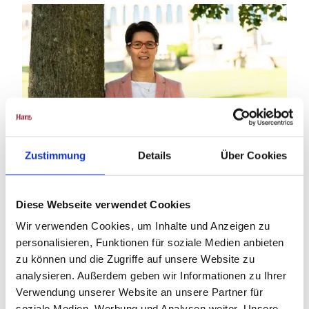
Zustimmung
Details
Über Cookies
Im Jahr 2024 feierte der HTV seinen 120. Geburtstag. Und zu diesem
Diese Webseite verwendet Cookies
besonderen Anlass war unsere Chefin und Geschäftsführerin Carola
Wir verwenden Cookies, um Inhalte und Anzeigen zu
Schmidt bei Luca im Podcast-Studio zu Gast, um über die bewegte
personalisieren, Funktionen für soziale Medien anbieten
Geschichte und die aktuelle Arbeit des Verbandes zu sprechen.
zu können und die Zugriffe auf unsere Website zu
analysieren. Außerdem geben wir Informationen zu Ihrer
Verwendung unserer Website an unsere Partner für
soziale Medien, Werbung und Analysen weiter. Unsere