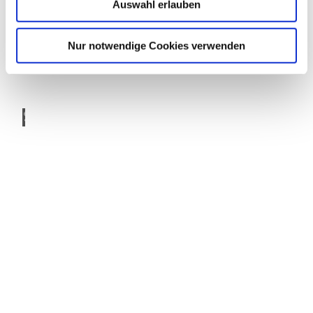
Auswahl erlauben
s
w
a
Nur notwendige Cookies verwenden
h
l
© fot
oweb
erei
HTV-
Rückblick
2025