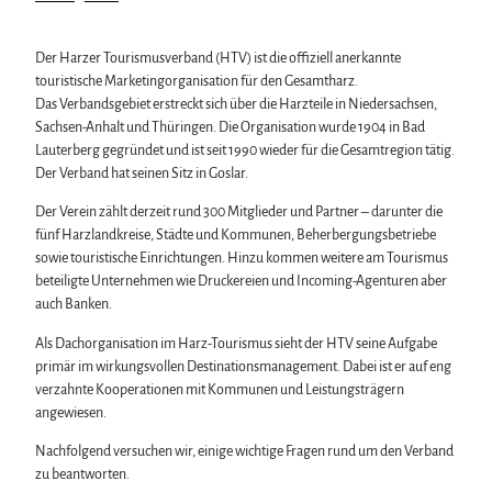
Biosphärenreservat Karstlandschaft Südharz
Wintersport
Silvester
Wir für unsere Gäste
Das grüne Band
Bäder, Thermen & Saunen
Walpurgis
Kontakt
Regionalstudie Harz
Regionalmarke Typisch Harz
Der Harzer Tourismusverband (HTV) ist die offiziell anerkannte
Osterfeuer
Prospekte
Initiative "Der Wald ruft"
Urlaub mit Hund im Harz
touristische Marketingorganisation für den Gesamtharz.
Weihnachts- & Adventsmärkte
Online-Shop
0% Müll - 100% Harz #NimmsWiederMit
Filmkulisse Harz
Das Verbandsgebiet erstreckt sich über die Harzteile in Niedersachsen,
Stadt- & Sonderführungen im Harz
Newsletter-Anmeldung
Sachsen-Anhalt und Thüringen. Die Organisation wurde 1904 in Bad
Theater & Bühnen im Harz
Apps & Multimedia-Guides
Lauterberg gegründet und ist seit 1990 wieder für die Gesamtregion tätig.
Harzer Tourismusverband
Der Verband hat seinen Sitz in Goslar.
Jobs im Harztourismus
Der Verein zählt derzeit rund 300 Mitglieder und Partner – darunter die
fünf Harzlandkreise, Städte und Kommunen, Beherbergungsbetriebe
sowie touristische Einrichtungen. Hinzu kommen weitere am Tourismus
beteiligte Unternehmen wie Druckereien und Incoming-Agenturen aber
auch Banken.
Als Dachorganisation im Harz-Tourismus sieht der HTV seine Aufgabe
primär im wirkungsvollen Destinationsmanagement. Dabei ist er auf eng
verzahnte Kooperationen mit Kommunen und Leistungsträgern
angewiesen.
Nachfolgend versuchen wir, einige wichtige Fragen rund um den Verband
zu beantworten.