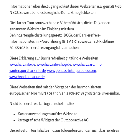
Biosphärenreservat Karstlandschaft Südharz
Wir für unsere Gäste
Wintersport
Silvester
Das grüne Band
Informationen über die Zugänglichkeit dieser Webseiten u.a. gemäß § 9b
Kontakt
Bäder, Thermen & Saunen
Walpurgis
Regionalstudie Harz
NBGG sowie über diesbezügliche Kontaktmöglichkeiten.
Prospekte
Regionalmarke Typisch Harz
Osterfeuer
Initiative "Der Wald ruft"
Online-Shop
Urlaub mit Hund im Harz
Weihnachts- & Adventsmärkte
Die Harzer Tourismusverband e. V. bemüht sich, die im Folgenden
0% Müll - 100% Harz #NimmsWiederMit
Newsletter-Anmeldung
Filmkulisse Harz
Stadt- & Sonderführungen im Harz
genannten Websiten im Einklang mit dem
Apps & Multimedia-Guides
Theater & Bühnen im Harz
Behindertengleichstellungsgesetz (BGG), der Barrierefreie-
Harzer Tourismusverband
Informationstechnik-Verordnung (BITV 2.0) sowie der EU-Richtlinie
Jobs im Harztourismus
2016/2102 barrierefrei zugänglich zu machen.
Diese Erklärung zur Barrierefreiheit gilt für die Webseiten
www.harzinfo.de
,
www.harzinfo-shop.de
,
www.harzcard.info
,
wintersport.harzinfo.de
,
www.genuss-bike-paradies.com
,
www.brockenbande.de
Diese Webseiten sind mit den Vorgaben der harmonisierten
europäischen Norm EN 301 549 V2.1.2 (08-2018) größtenteils vereinbar.
Nicht barrierefreie kartografische Inhalte:
Kartenanwendungen auf der Webseite
kartografische Widgets der Outdooractive AG
Die aufgeführten Inhalte sind aus folgenden Gründen nicht barrierefrei: