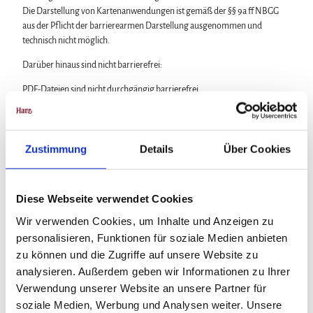
Die Darstellung von Kartenanwendungen ist gemäß der §§ 9a ff NBGG
aus der Pflicht der barrierearmen Darstellung ausgenommen und
technisch nicht möglich.
Darüber hinaus sind nicht barrierefrei:
PDF-Dateien sind nicht durchgängig barrierefrei.
Alternativtexte für Bilder und Grafiken fehlen teilweise.
Einzelne Bedienelemente sind mit der Tastatur schwer erreichbar.
Einige Farben und Kontraste entsprechen nicht den empfohlenen
Zustimmung
Details
Über Cookies
Mindestwerten.
Diese Erklärung wurde in der aktuellen Fassung am 24.06.2025 erstellt.
Die Einschätzung basiert auf einer Selbstbewertung.
Diese Webseite verwendet Cookies
Wir verwenden Cookies, um Inhalte und Anzeigen zu
Über folgenden Kontakt können Sie Mängel in Bezug auf die Einhaltung
personalisieren, Funktionen für soziale Medien anbieten
der Barrierefreiheitsanforderungen mitteilen:
zu können und die Zugriffe auf unsere Website zu
E-Mail:
info@harzinfo.de
analysieren. Außerdem geben wir Informationen zu Ihrer
Telefon: 05321 3404 0
Postanschrift: Marktplatz 10, 38640 Goslar
Verwendung unserer Website an unsere Partner für
soziale Medien, Werbung und Analysen weiter. Unsere
Schlichtungsverfahren