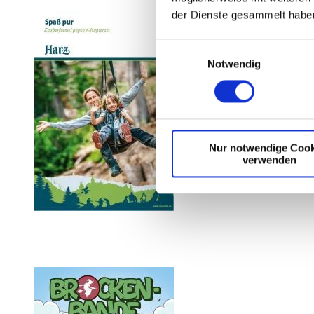
der Dienste gesammelt habe
E
Notwendig
i
n
w
i
l
Nur notwendige Cook
l
verwenden
i
g
u
n
g
s
a
u
s