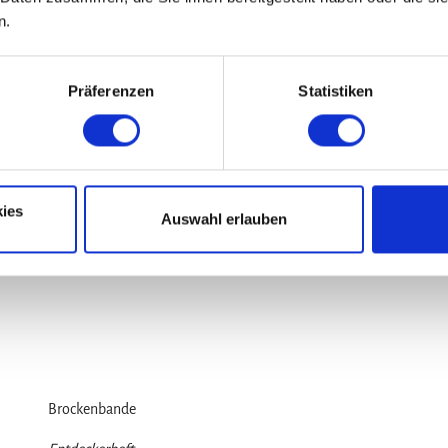
n.
Spaß pur
Zauberformel gegen Alltragstrott
Präferenzen
Statistiken
Rein in den Harz - der Alltagstrott bleibt draußen. Information
Monsterrollerfahren, Klettern und Rodeln. Außerdem Freizeitsp
ungewöhnlichen Ausflugszielen. A5 Format, 56 Seiten.
ies
Auswahl erlauben
PDF-Download
Brockenbande