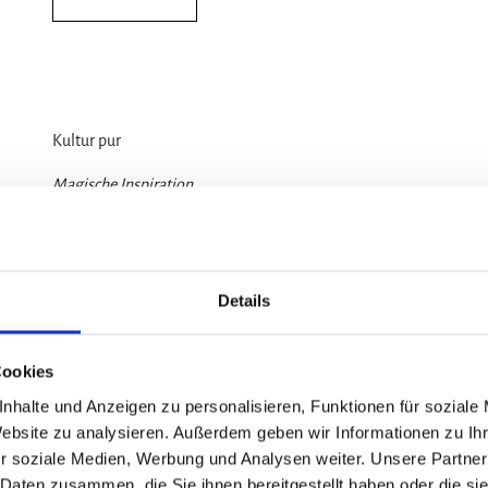
Kultur pur
Magische Inspiration
Spannende Informationen zu den kulturellen Hightlights der Regio
Bergbaulandschaft, erlebe die historischen Stadtbilder und die 
Details
PDF-Download
Cookies
nhalte und Anzeigen zu personalisieren, Funktionen für soziale
Website zu analysieren. Außerdem geben wir Informationen zu I
r soziale Medien, Werbung und Analysen weiter. Unsere Partner
 Daten zusammen, die Sie ihnen bereitgestellt haben oder die s