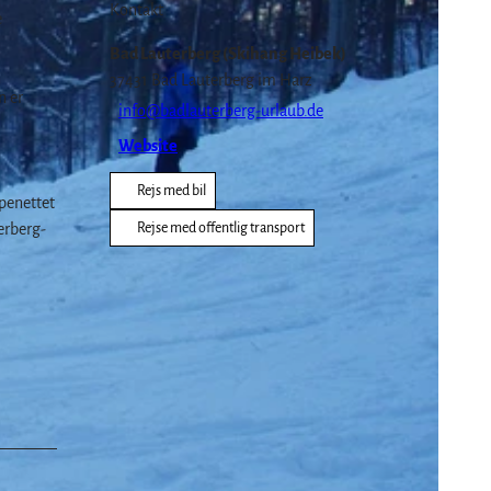
Kontakt
e
Bad Lauterberg (Skihang Heibek)
37431
Bad Lauterberg im Harz
n er
info@badlauterberg-urlaub.de
Website
Rejs med bil
jpenettet
erberg-
Rejse med offentlig transport