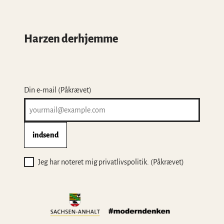
Harzen derhjemme
Din e-mail
(Påkrævet)
indsend
Jeg har noteret mig privatlivspolitik.
(Påkrævet)