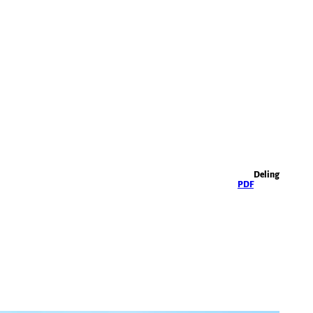
Højdepunkter
Deling
PDF