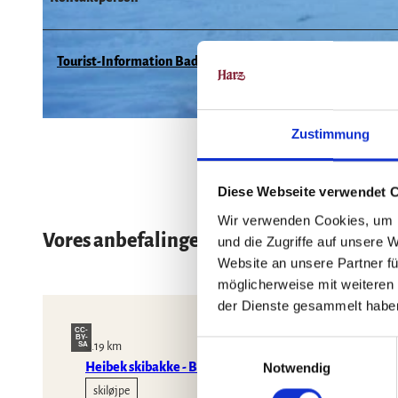
© Kur- und Tourismusbetrieb Bad Lauterberg
Tourist-Information Bad Lauterberg im Harz
© Kur- und Tourismusbetrieb Bad Lauterberg
Zustimmung
Diese Webseite verwendet 
Wir verwenden Cookies, um I
Vores anbefalinger
und die Zugriffe auf unsere 
Website an unsere Partner fü
möglicherweise mit weiteren
der Dienste gesammelt habe
CC-
BY-
E
SA
0.19 km
Notwendig
Heibek skibakke - Bad Lauterberg
i
n
skiløjpe