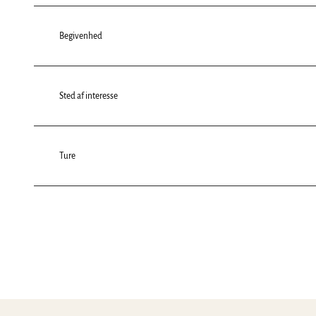
Begivenhed
Sted af interesse
Ture