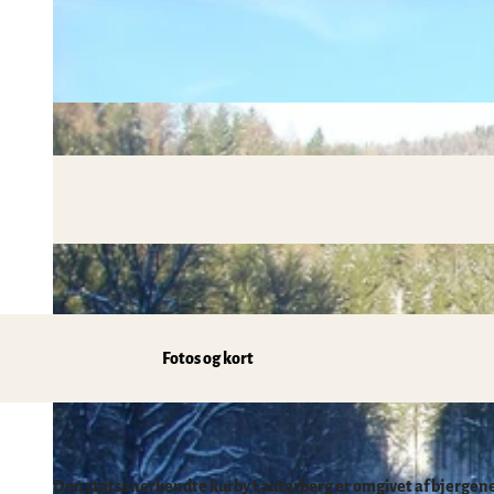
Mobil transport på stedet & HATIX
Seværdigheder
Vejret i Harzen
Vandreture
Incoming- og eventbureauer
Familieferie i Harzen
Sjov & Aktiviteter
Mountainbike, elcykel og cykling
Kloster i Harzen
Vintersport
Bade, kurbade og saunaer
Regionalt mærke Typisch Harz
Ferie med hunden i Harzen
Fotos og kort
Harz som filmkulisse
Naturlandskabet harzen
Den statsanerkendte kurby Lauterberg er omgivet af bjergene