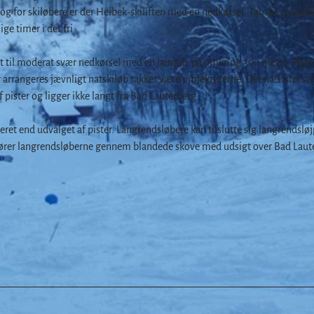
g for skiløbere er der Heibek-skiliften med en nedkørsel. Talrige rydded
ge timer i det fri.
let til moderat svær nedkørsel med en længde på omkring 300 meter. Piste
er arrangeres jævnligt natskiløb takket være projektørerne. Det næststørste
 pister og ligger ikke langt fra Bad Lauterberg.
et end udvalget af pister. Langrendsløbere kan tilslutte sig langrendslø
fører langrendsløberne gennem blandede skove med udsigt over Bad Laut