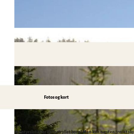
Mobil transport på stedet & HATIX
Seværdigheder
Vejret i Harzen
Vandreture
Incoming- og eventbureauer
Familieferie i Harzen
Sjov & Aktiviteter
Mountainbike, elcykel og cykling
Kloster i Harzen
Vintersport
Bade, kurbade og saunaer
Regionalt mærke Typisch Harz
Ferie med hunden i Harzen
Fotos og kort
Harz som filmkulisse
Naturlandskabet harzen
Eventyrslot eller en fortryllet borg? Man kan næsten tro, at slot