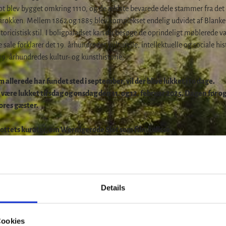
lot blev bygget omkring 1110, og de ældste bevarede dele stammer fra det 
arokken. Mellem 1862 og 1885 blev komplekset endelig udvidet af Blank
toricistisk stil. I boligpaladset kan du besøge de oprindeligt møblerede v
sale forklarer det 19. århundredes kulturelle, intellektuelle og sociale his
19. århundredes kultur- og kunsthistorie,
 allerede har fundet sted i september, vil der blive lukket i to dage.
være lukket tirsdag og onsdag den 11. og 12. februar 2025. Dagen før og
ores gæster.
slottets kurator, om Wernigerode Slot som filmkulisse.
Details
Cookies