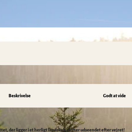
Beskrivelse
Godt at vide
tet, der ligger i et herligt landskab, skifter udseendet efter vejret!