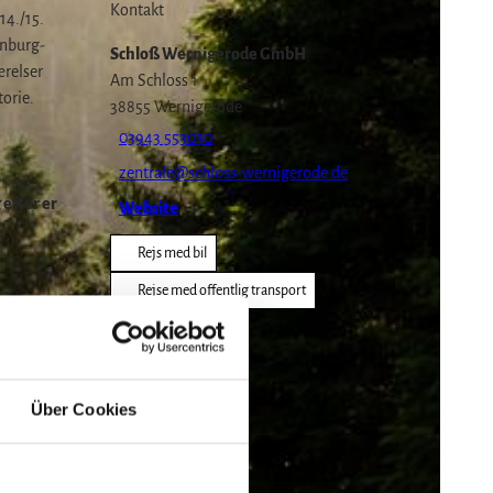
Kontakt
14./15.
enburg-
Schloß Wernigerode GmbH
ærelser
Am Schloss 1
torie.
38855
Wernigerode
03943 553030
zentrale@schloss-wernigerode.de
 efter er
Website
Rejs med bil
Rejse med offentlig transport
Über Cookies