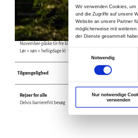
Wir verwenden Cookies, um I
Åbninger
und die Zugriffe auf unsere 
© Wernigerode Tourismus GmbH (WTG) |
CC-BY
Website an unsere Partner fü
möglicherweise mit weiteren
Påske-okt. dagligt kl. 10-18 (sidste adgang: kl. 17.30)
der Dienste gesammelt habe
November-påske tir-fre kl. 10-17 (sidste adgang: kl. 16.30)
© Luca Weber, Fotoweberei
E
Lør + søn + helligdage kl. 10-18 (sidste adgang: kl. 17.30)
Notwendig
i
n
w
Tilgængelighed
i
l
Nur notwendige Cook
l
Rejser for alle
verwenden
i
Delvis barrierefrit besøg
g
.
u
n
g