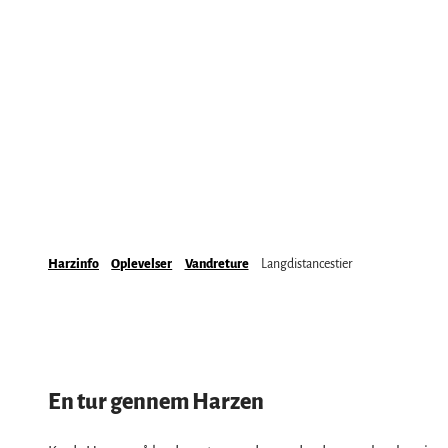
Mobil transport på stedet & HATIX
Seværdigheder
Vejret i Harzen
Vandreture
Incoming- og eventbureauer
Familieferie i Harzen
Sjov & Aktiviteter
Mountainbike, elcykel og cykling
Kloster i Harzen
Vintersport
Bade, kurbade og saunaer
Harzinfo
Oplevelser
Vandreture
Langdistancestier
Regionalt mærke Typisch Harz
Ferie med hunden i Harzen
Harz som filmkulisse
En tur gennem Harzen
Naturlandskabet harzen