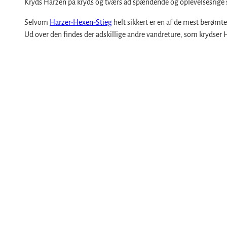
Kryds Harzen på kryds og tværs ad spændende og oplevelsesrige s
Alle emner
Brocken i Harzen
Begivenheder
Selvom
Harzer-Hexen-Stieg
helt sikkert er en af de mest berømte
Ud over den findes der adskillige andre vandreture, som krydser
Nationalpark Harzen
Alle emner
Geopark Harz
Kultur i Harzen om vinteren
Service
Naturparker i Harzen
Klostersommer i Harzen
Alle emner
Biosfærereservatet Karstlandskab Sydharz
Nytårsaften i Harzen
Kontakt
Initiativet "Skoven kalder"
Walpurgis i Harzen
Brochurer
Påskebål i Harzen
Harzer Tourismusverband
Jule- og adventsmarkeder i Harzen
By- og specialrundvisninger i Harzen
Teatre og scener i Harzen