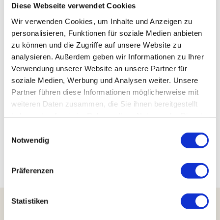
Diese Webseite verwendet Cookies
Wir verwenden Cookies, um Inhalte und Anzeigen zu
personalisieren, Funktionen für soziale Medien anbieten
Karstvandrerute sydlig variant
zu können und die Zugriffe auf unsere Website zu
analysieren. Außerdem geben wir Informationen zu Ihrer
Verwendung unserer Website an unsere Partner für
soziale Medien, Werbung und Analysen weiter. Unsere
25 rundture på Karstvandreruten
Partner führen diese Informationen möglicherweise mit
weiteren Daten zusammen, die Sie ihnen bereitgestellt
haben oder die sie im Rahmen Ihrer Nutzung der Dienste
gesammelt haben.
E
Notwendig
i
n
Tilbage til fjernvandringsruterne
w
Präferenzen
i
l
l
Statistiken
i