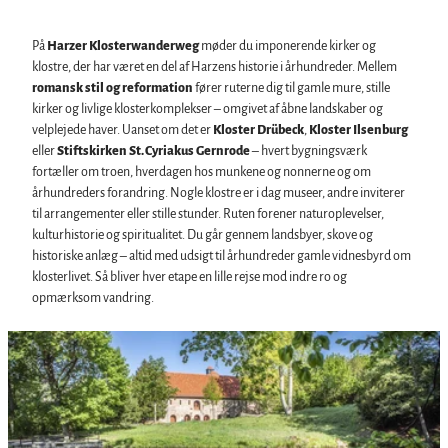
Bade, kurbade og saunaer
Regionalt mærke Typisch Harz
På
Harzer Klosterwanderweg
møder du imponerende kirker og
Ferie med hunden i Harzen
klostre, der har været en del af Harzens historie i århundreder. Mellem
Harz som filmkulisse
romansk stil og reformation
fører ruterne dig til gamle mure, stille
kirker og livlige klosterkomplekser – omgivet af åbne landskaber og
velplejede haver. Uanset om det er
Kloster Drübeck
,
Kloster Ilsenburg
Naturlandskabet harzen
eller
Stiftskirken St. Cyriakus Gernrode
– hvert bygningsværk
Alle emner
fortæller om troen, hverdagen hos munkene og nonnerne og om
Brocken i Harzen
århundreders forandring. Nogle klostre er i dag museer, andre inviterer
Begivenheder
Nationalpark Harzen
til arrangementer eller stille stunder. Ruten forener naturoplevelser,
Alle emner
Geopark Harz
kulturhistorie og spiritualitet. Du går gennem landsbyer, skove og
Kultur i Harzen om vinteren
Naturparker i Harzen
Service
historiske anlæg – altid med udsigt til århundreder gamle vidnesbyrd om
Klostersommer i Harzen
Biosfærereservatet Karstlandskab Sydharz
Alle emner
klosterlivet. Så bliver hver etape en lille rejse mod indre ro og
Nytårsaften i Harzen
Initiativet "Skoven kalder"
Kontakt
opmærksom vandring.
Walpurgis i Harzen
Brochurer
Påskebål i Harzen
Harzer Tourismusverband
Å
Jule- og adventsmarkeder i Harzen
b
By- og specialrundvisninger i Harzen
n
Teatre og scener i Harzen
d
e
t