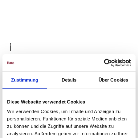
Bikep
ark B
odeta
l Gmb
H & C
o KG,
Foto:
Enric
Bodetal-routes
o Krei
m, Qu
edlin
Op 7 routes door het "steilste rotsdal ten noorden van de Alpen"
burg
|
CC-B
Zustimmung
Details
Über Cookies
Y
Diese Webseite verwendet Cookies
Wir verwenden Cookies, um Inhalte und Anzeigen zu
personalisieren, Funktionen für soziale Medien anbieten
zu können und die Zugriffe auf unsere Website zu
analysieren. Außerdem geben wir Informationen zu Ihrer