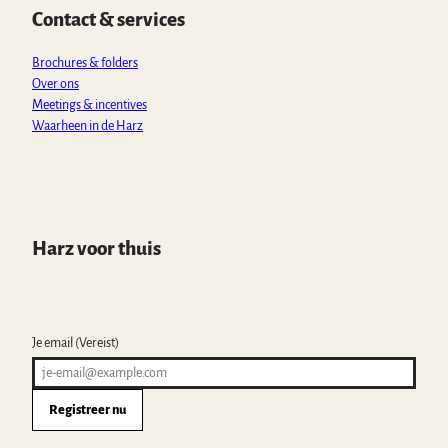
p
o
r
e
Contact & services
p
k
a
m
Brochures & folders
Over ons
Meetings & incentives
Waarheen in de Harz
Harz voor thuis
Je email
(Vereist)
Registreer nu