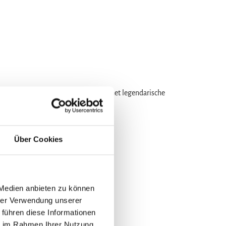
 op 72 pagina’s. Dompel je onder in het legendarische
urhistorische musea. Formaat A5
Über Cookies
 Medien anbieten zu können
hrer Verwendung unserer
 führen diese Informationen
ie im Rahmen Ihrer Nutzung