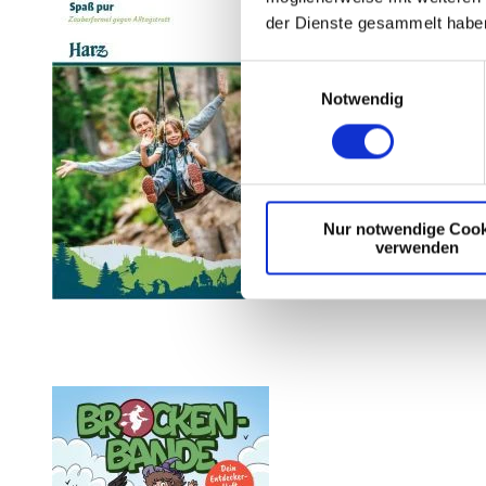
der Dienste gesammelt habe
E
Notwendig
i
n
w
i
l
Nur notwendige Cook
l
verwenden
i
g
u
n
g
s
a
u
s