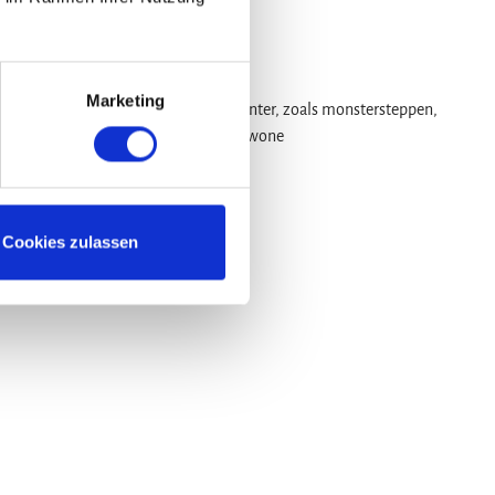
Marketing
er leuke activiteiten in de zomer en winter, zoals monstersteppen,
met GPS-tochten, zwemplezier en ongewone
Cookies zulassen