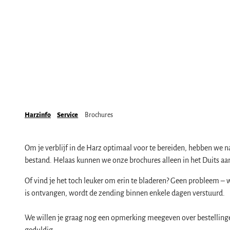
Mobiel ter plaatse & HATIX
Bezienswaardigheden
Natuurlandschap Harz
Het weer in de Harz
Wandelen
Alle onderwerpen
Incoming- en evenementenbureaus
Gezinsvakantie in de Harz
De Brocken
Evenementen
Plezier & Actief
Nationaal Park Harz
Alle onderwerpen
Mountainbike, e-bike & fietsen
Geopark Harz
Cultuurwinter in de Harz
Service
Kloosters in de Harz
Natuurparken in de Harz
Zomer in de kloosters van de Harz
Alle onderwerpen
Wintersport in de Harz
Biosfeerreservaat Karstlandschap Zuid-Harz
Oudejaarsavond in de Harz
contact
Harzinfo
Service
Brochures
Zwembaden, kuuroorden en sauna's
Initiatief "Het bos roept"
Walpurgis in de Harz
Brochures
Regionaal keurmerk Typisch Harz
Paasvuur in de Harz
Om je verblijf in de Harz optimaal voor te bereiden, hebben we n
Harzer Tourismusverband
Vakantie met de hond in de Harz
Kerst- en adventsmarkten in de Harz
bestand. Helaas kunnen we onze brochures alleen in het Duits a
De Harz als filmdecor
Stadsrondleidingen en speciale rondleidinge
Of vind je het toch leuker om erin te bladeren? Geen probleem – 
Theater & podia in de Harz
is ontvangen, wordt de zending binnen enkele dagen verstuurd.
We willen je graag nog een opmerking meegeven over bestellinge
geduldig.