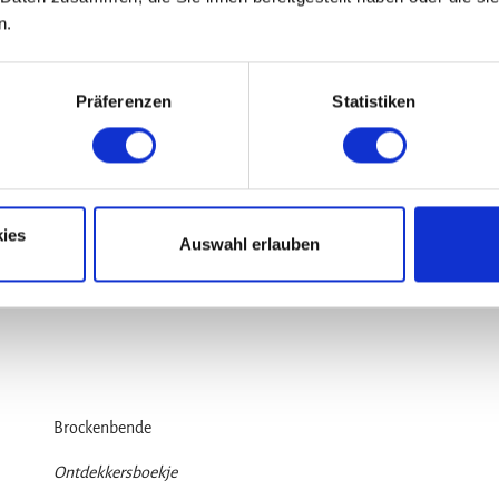
Puur plezier
n.
Toverformule tegen de dagelijkse sleur
Präferenzen
Statistiken
Op naar de Harz – de dagelijkse sleur blijft buiten. Informatie ov
klimmen en sleeën. Daarnaast vrijetijdsplezier voor gezinnen 
excursiebestemmingen. A5-formaat, 56 pagina’s.
PDF-download
ies
Auswahl erlauben
Brockenbende
Ontdekkersboekje