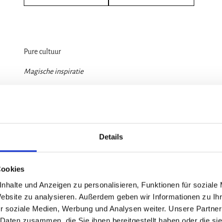
Pure cultuur
Magische inspiratie
Boeiende informatie over de culturele hoogtepunten van de regio
mijnlandschap, beleef de historische stadsgezichten en de cultu
PDF-download
Details
Cookies
nhalte und Anzeigen zu personalisieren, Funktionen für soziale
Website zu analysieren. Außerdem geben wir Informationen zu I
r soziale Medien, Werbung und Analysen weiter. Unsere Partner
 Daten zusammen, die Sie ihnen bereitgestellt haben oder die s