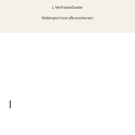
Klimmen
2. Verfrissend water
Watersport voor alle avonturiers
Anne
-Krist
in Be
utel |
CC-B
Y
Packrafting