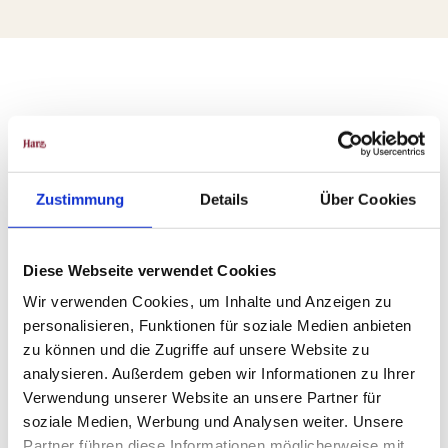
Zustimmung
Details
Über Cookies
Diese Webseite verwendet Cookies
M. Gl
oger,
Marc
us Gl
Wir verwenden Cookies, um Inhalte und Anzeigen zu
oger
|
CC-B
personalisieren, Funktionen für soziale Medien anbieten
Y
Zomerrodelbanen
zu können und die Zugriffe auf unsere Website zu
analysieren. Außerdem geben wir Informationen zu Ihrer
Verwendung unserer Website an unsere Partner für
soziale Medien, Werbung und Analysen weiter. Unsere
Partner führen diese Informationen möglicherweise mit