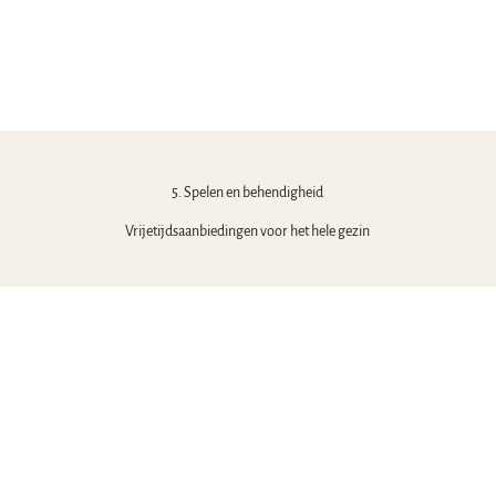
Kersti
n Gali
sch |
CC-B
Y-SA
Onderweg
met
5. Spelen en behendigheid
dieren
Vrijetijdsaanbiedingen voor het hele gezin