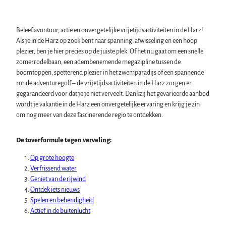
Zwembaden, kuuroorden en sauna's
Regionaal keurmerk Typisch Harz
Vakantie met de hond in de Harz
Beleef avontuur, actie en onvergetelijke vrijetijdsactiviteiten in de Harz!
De Harz als filmdecor
Als je in de Harz op zoek bent naar spanning, afwisseling en een hoop
plezier, ben je hier precies op de juiste plek. Of het nu gaat om een snelle
zomerrodelbaan, een adembenemende megazipline tussen de
Natuurlandschap Harz
boomtoppen, spetterend plezier in het zwemparadijs of een spannende
Alle onderwerpen
ronde adventuregolf – de vrijetijdsactiviteiten in de Harz zorgen er
De Brocken
gegarandeerd voor dat je je niet verveelt. Dankzij het gevarieerde aanbod
Evenementen
Nationaal Park Harz
wordt je vakantie in de Harz een onvergetelijke ervaring en krijg je zin
Alle onderwerpen
Geopark Harz
om nog meer van deze fascinerende regio te ontdekken.
Cultuurwinter in de Harz
Natuurparken in de Harz
Service
Zomer in de kloosters van de Harz
Biosfeerreservaat Karstlandschap Zuid-Harz
Alle onderwerpen
De toverformule tegen verveling:
Oudejaarsavond in de Harz
Initiatief "Het bos roept"
contact
Walpurgis in de Harz
Op grote hoogte
Brochures
Paasvuur in de Harz
Verfrissend water
Harzer Tourismusverband
Kerst- en adventsmarkten in de Harz
Geniet van de rijwind
Stadsrondleidingen en speciale rondleidingen in de Harz
Ontdek iets nieuws
Theater & podia in de Harz
Spelen en behendigheid
Actief in de buitenlucht