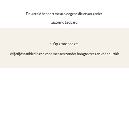
De wereld behoort toe aan degene die ervan geniet.
Giacomo Leopardi
1. Op grote hoogte
Vrijetijdsaanbiedingen voor mensen zonder hoogtevrees en voor durfals