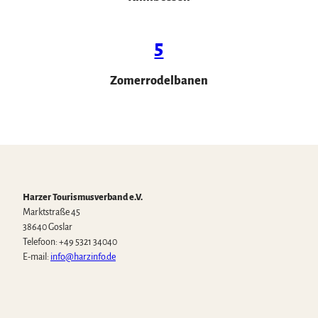
5
Zomerrodelbanen
Harzer Tourismusverband e.V.
Marktstraße 45
38640 Goslar
Telefoon: +49 5321 34040
E-mail:
info@harzinfo.de
W
F
I
Y
T
h
a
n
o
i