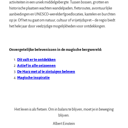
activiteiten in een uniek middelgebergte. Tussen bossen, grotten en
Zwembaden, kuuroorden en sauna's
historische plaatsen wachten wandelpaden, fietsroutes, avontuurlijke
Regionaal keurmerk Typisch Harz
aanbiedingen en UNESCO-werelderfgoedlocaties, kastelen en burchten
Vakantie met de hond in de Harz
op je. Of het nu gaat om natuur, cultuur of vrijetijdspret – de regio biedt
De Harz als filmdecor
het hele jaar door veelzijdige mogelijkheden voor ontdekkingen.
Natuurlandschap Harz
Alle onderwerpen
Onvergetelijke belevenissen in de magische bergwereld:
De Brocken
Evenementen
Nationaal Park Harz
Dit valt er te ontdekken
Alle onderwerpen
Geopark Harz
Actief in alle seizoenen
Cultuurwinter in de Harz
Natuurparken in de Harz
De Harz met al je zintuigen beleven
Service
Zomer in de kloosters van de Harz
Biosfeerreservaat Karstlandschap Zuid-Harz
Magische inspiratie
Alle onderwerpen
Oudejaarsavond in de Harz
Initiatief "Het bos roept"
contact
Walpurgis in de Harz
Brochures
Paasvuur in de Harz
Harzer Tourismusverband
Kerst- en adventsmarkten in de Harz
Stadsrondleidingen en speciale rondleidingen in de Harz
Het leven is als fietsen. Om in balans te blijven, moet je in beweging
Theater & podia in de Harz
blijven.
Albert Einstein