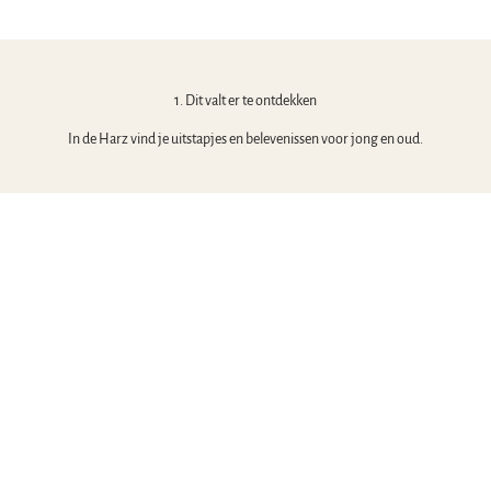
1. Dit valt er te ontdekken
In de Harz vind je uitstapjes en belevenissen voor jong en oud.