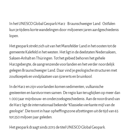
In het UNESCO Global Geopark Harz · Braunschweiger Land · Ostfalen
kun je tijdens korte wandelingen door miljoenen jaren aardgeschiedenis
lopen.
Het geopark strekt zich uit van het Mansfelder Land in het oosten tot de
gemeente Kalefeld in het westen. Het ligt in de deelstaten Nedersaksen,
Saksen-Anhalt en Thüringen. Tot het gebied behoren het gehele
Harzgebergte, de aangrenzende voorlanden en het verder noordelijk
gelegen Braunschweiger Land. Daar vind je geologische structuren met
zoutkoepels en vindplaatsen van ijzererts en bruinkool.
In de Harz en zijn voorlanden komen sedimenten, vulkanische
gesteenten en karstvormen samen. De regio kan terugkijken op meer dan
1.000 jaar mijnbouw- en onderzoeks­geschiedenis. Aan de noordrand van
de Harz ligt de internationaal bekende “Klassieke vierkante mijl van de
geologie”. Die toont in haar opheffingszone afzettingen uit de tijd van 65
tot 250 miljoen jaar geleden.
Het geopark draagt sinds 2015 de titel UNESCO Global Geopark.