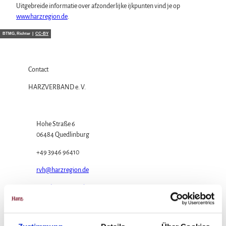
Uitgebreide informatie over afzonderlijke ijkpunten vind je op
www.harzregion.de
.
BTMG, Richter |
CC-BY
Contact
HARZVERBAND e. V.
Hohe Straße 6
06484 Quedlinburg
+49 3946 96410
rvh@harzregion.de
www.harzregion.de