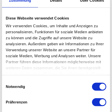
Zustimmung
Details
Über Cookies
Diese Webseite verwendet Cookies
Wir verwenden Cookies, um Inhalte und Anzeigen zu
personalisieren, Funktionen für soziale Medien anbieten
Dit kan je ook interesseren:
zu können und die Zugriffe auf unsere Website zu
analysieren. Außerdem geben wir Informationen zu Ihrer
Verwendung unserer Website an unsere Partner für
soziale Medien, Werbung und Analysen weiter. Unsere
Partner führen diese Informationen möglicherweise mit
weiteren Daten zusammen, die Sie ihnen bereitgestellt
haben oder die sie im Rahmen Ihrer Nutzung der Dienste
gesammelt haben.
E
Notwendig
i
n
w
Präferenzen
i
l