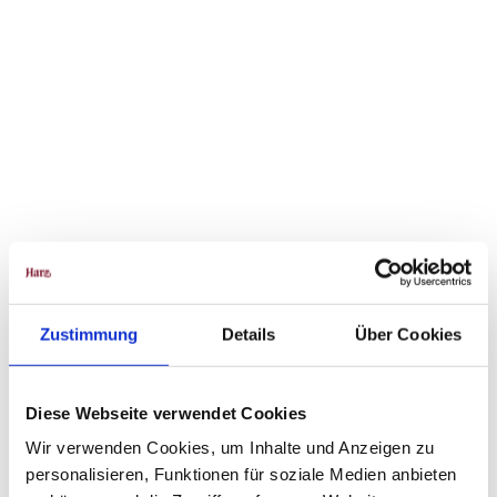
Klost
er Ilse
nbur
g e. V.
- Fot
o: No
rbert
Perne
Zustimmung
Details
Über Cookies
Ilsenburg
r |
CC-B
Y
Diese Webseite verwendet Cookies
Wir verwenden Cookies, um Inhalte und Anzeigen zu
personalisieren, Funktionen für soziale Medien anbieten