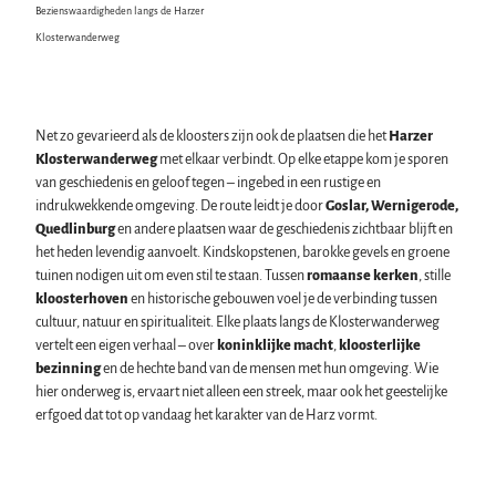
Bezienswaardigheden langs de Harzer
Zwembaden, kuuroorden en sauna's
Klosterwanderweg
Regionaal keurmerk Typisch Harz
Vakantie met de hond in de Harz
De Harz als filmdecor
Net zo gevarieerd als de kloosters zijn ook de plaatsen die het
Harzer
Natuurlandschap Harz
Klosterwanderweg
met elkaar verbindt. Op elke etappe kom je sporen
Alle onderwerpen
van geschiedenis en geloof tegen – ingebed in een rustige en
De Brocken
indrukwekkende omgeving. De route leidt je door
Goslar, Wernigerode,
Evenementen
Nationaal Park Harz
Quedlinburg
en andere plaatsen waar de geschiedenis zichtbaar blijft en
Alle onderwerpen
Geopark Harz
het heden levendig aanvoelt. Kindskopstenen, barokke gevels en groene
Cultuurwinter in de Harz
Natuurparken in de Harz
tuinen nodigen uit om even stil te staan. Tussen
romaanse kerken
, stille
Service
Zomer in de kloosters van de Harz
Biosfeerreservaat Karstlandschap Zuid-Harz
kloosterhoven
en historische gebouwen voel je de verbinding tussen
Alle onderwerpen
Oudejaarsavond in de Harz
Initiatief "Het bos roept"
cultuur, natuur en spiritualiteit. Elke plaats langs de Klosterwanderweg
contact
Walpurgis in de Harz
vertelt een eigen verhaal – over
koninklijke macht
,
kloosterlijke
Brochures
Paasvuur in de Harz
bezinning
en de hechte band van de mensen met hun omgeving. Wie
Harzer Tourismusverband
Kerst- en adventsmarkten in de Harz
hier onderweg is, ervaart niet alleen een streek, maar ook het geestelijke
Stadsrondleidingen en speciale rondleidingen in de Harz
erfgoed dat tot op vandaag het karakter van de Harz vormt.
Theater & podia in de Harz