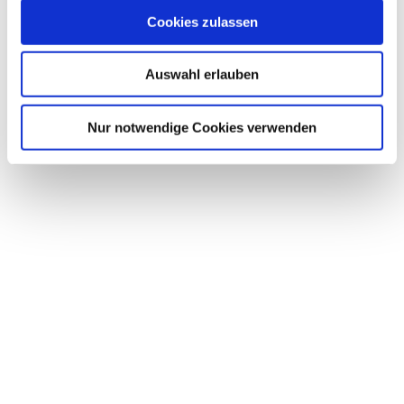
s
Cookies zulassen
a
u
Auswahl erlauben
s
w
Ingen
ieurb
a
Nur notwendige Cookies verwenden
üro G
ünthe
r |
h
CC-B
Y
l
Blankenburg