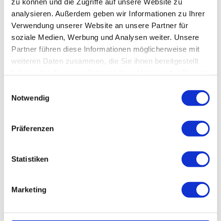
zu können und die Zugriffe auf unsere Website zu
analysieren. Außerdem geben wir Informationen zu Ihrer
Verwendung unserer Website an unsere Partner für
soziale Medien, Werbung und Analysen weiter. Unsere
Partner führen diese Informationen möglicherweise mit
weiteren Daten zusammen, die Sie ihnen bereitgestellt
haben oder die sie im Rahmen Ihrer Nutzung der Dienste
gesammelt haben.
E
Werni
gerod
Notwendig
e Tou
i
rismu
s Gm
bH, J
n
ens F
riedri
Wernigerode
ch |
w
CC-B
Präferenzen
Y
i
l
l
Statistiken
i
g
Marketing
u
n
g