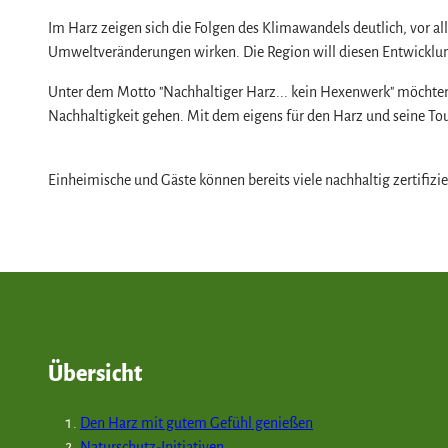
Bäder, Thermen & Saunen
Regionalstudie Harz
Osterfeuer
Online-Shop
Im Harz zeigen sich die Folgen des Klimawandels deutlich, vor a
Regionalmarke Typisch Harz
Initiative "Der Wald ruft"
Weihnachts- & Adventsmärkte
Newsletter-Anmeldung
Umweltveränderungen wirken. Die Region will diesen Entwickl
Urlaub mit Hund im Harz
0% Müll - 100% Harz #NimmsWiederMit
Stadt- & Sonderführungen im Harz
Apps & Multimedia-Guides
Unter dem Motto "Nachhaltiger Harz... kein Hexenwerk" möchten w
Filmkulisse Harz
Theater & Bühnen im Harz
Harzer Tourismusverband
Nachhaltigkeit gehen. Mit dem eigens für den Harz und seine To
Jobs im Harztourismus
Einheimische und Gäste können bereits viele nachhaltig zertifiz
Übersicht
Den Harz mit gutem Gefühl genießen
Naturschutz-Initiativen