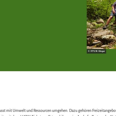
© HTV, M. Gloger
usst mit Umwelt und Ressourcen umgehen. Dazu gehören Freizeitangebote,