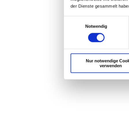
der Dienste gesammelt habe
E
Notwendig
i
n
w
i
l
Nur notwendige Cook
l
verwenden
i
g
u
n
g
s
a
u
s