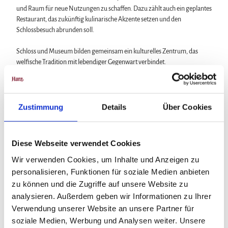
und Raum für neue Nutzungen zu schaffen. Dazu zählt auch ein geplantes
Restaurant, das zukünftig kulinarische Akzente setzen und den
Schlossbesuch abrunden soll.
Schloss und Museum bilden gemeinsam ein kulturelles Zentrum, das
welfische Tradition mit lebendiger Gegenwart verbindet.
Zustimmung
Details
Über Cookies
In der Nähe
Auf der Karte anschauen
Diese Webseite verwendet Cookies
Veranstaltung
Wir verwenden Cookies, um Inhalte und Anzeigen zu
personalisieren, Funktionen für soziale Medien anbieten
Sehenswertes
zu können und die Zugriffe auf unsere Website zu
analysieren. Außerdem geben wir Informationen zu Ihrer
Verwendung unserer Website an unsere Partner für
Touren
soziale Medien, Werbung und Analysen weiter. Unsere