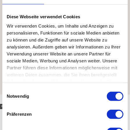
Diese Webseite verwendet Cookies
Wir verwenden Cookies, um Inhalte und Anzeigen zu
personalisieren, Funktionen für soziale Medien anbieten
zu können und die Zugriffe auf unsere Website zu
analysieren. Außerdem geben wir Informationen zu Ihrer
Verwendung unserer Website an unsere Partner für
soziale Medien, Werbung und Analysen weiter. Unsere
Partner führen diese Informationen möglicherweise mit
weiteren Daten zusammen, die Sie ihnen bereitgestellt
haben oder die sie im Rahmen Ihrer Nutzung der Dienste
gesammelt haben.
E
Notwendig
i
n
Franziska Döll |
CC-BY
w
Präferenzen
i
l
Kontakt