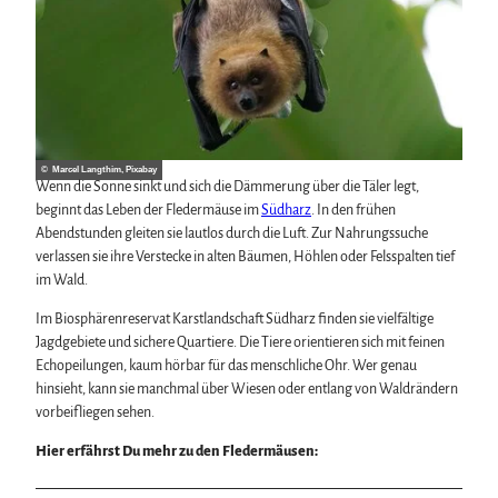
© Marcel Langthim, Pixabay
Wenn die Sonne sinkt und sich die Dämmerung über die Täler legt,
beginnt das Leben der Fledermäuse im
Südharz
. In den frühen
Abendstunden gleiten sie lautlos durch die Luft. Zur Nahrungssuche
verlassen sie ihre Verstecke in alten Bäumen, Höhlen oder Felsspalten tief
im Wald.
Im Biosphärenreservat Karstlandschaft Südharz finden sie vielfältige
Jagdgebiete und sichere Quartiere. Die Tiere orientieren sich mit feinen
Echopeilungen, kaum hörbar für das menschliche Ohr. Wer genau
hinsieht, kann sie manchmal über Wiesen oder entlang von Waldrändern
vorbeifliegen sehen.
Hier erfährst Du mehr zu den Fledermäusen: