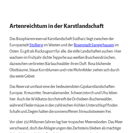
Wintersport
Biosphärenreservat Karstlandschaft Südharz
Bäder, Thermen & Saunen
Das grüne Band
Regionalmarke Typisch Harz
Regionalstudie Harz
Urlaub mit Hund im Harz
Initiative "Der Wald ruft"
Artenreichtum in der Karstlandschaft
Filmkulisse Harz
0% Müll - 100% Harz #NimmsWiederMit
Das Biosphärenreservat Karstlandschaft Südharz liegt zwischen der
Europastadt
Stolberg
im Westen und der
Rosenstadt Sangerhausen
im
Veranstaltungen
Osten. Es gilt als Rückzugsort für alle, die stille Landschaften suchen. Hier
Veranstaltungskalender
wachsen im Frühjahr dichte Teppiche aus weißen Buschwindröschen,
Harzer KulturWinter
Service
dazwischen verbreiten Bärlauchwälder ihren Duft. Rosa blühende
Harzer Klostersommer
Wir für unsere Gäste
Obstbäume, blaue Kornblumen und rote Mohnfelder ziehen sich durch
Silvester
Kontakt
das weite Gebiet.
Walpurgis
Prospekte
Osterfeuer
Das Reservat umfasst eine der bedeutendsten Gipskarstlandschaften
Online-Shop
Weihnachts- & Adventsmärkte
Europas. Kreuzotter, Feuersalamander, Schwarzstorch und Uhu leben
Newsletter-Anmeldung
Stadt- & Sonderführungen im Harz
hier. Auch die Wildkatze durchstreift die Orchideen-Buchenwälder,
Apps & Multimedia-Guides
Theater & Bühnen im Harz
während Fledermäuse in den zahlreichen Höhlen Unterschlupf finden.
Harzer Tourismusverband
Schafe und Ziegen halten die sonnenoffenen Streuobstwiesen frei.
Jobs im Harztourismus
Vor über 250 Millionen Jahren lag hier tropischer Meeresboden. Das Meer
verschwand, doch die Ablagerungen des Zechsteins blieben als mächtige