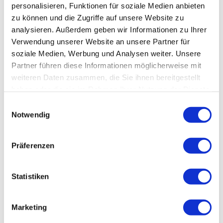
personalisieren, Funktionen für soziale Medien anbieten
zu können und die Zugriffe auf unsere Website zu
analysieren. Außerdem geben wir Informationen zu Ihrer
Verwendung unserer Website an unsere Partner für
soziale Medien, Werbung und Analysen weiter. Unsere
Partner führen diese Informationen möglicherweise mit
weiteren Daten zusammen, die Sie ihnen bereitgestellt
haben oder die sie im Rahmen Ihrer Nutzung der Dienste
gesammelt haben.
E
Notwendig
i
n
HTV -
Luca
w
Webe
Präferenzen
r |
CC-B
i
Y-SA
l
Sterntouren
l
Statistiken
i
g
Marketing
u