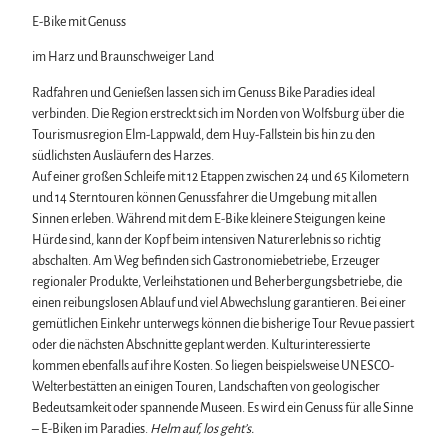
Wintersport
E-Bike mit Genuss
Bäder, Thermen & Saunen
im Harz und Braunschweiger Land
Regionalmarke Typisch Harz
Urlaub mit Hund im Harz
Radfahren und Genießen lassen sich im Genuss Bike Paradies ideal
Filmkulisse Harz
verbinden. Die Region erstreckt sich im Norden von Wolfsburg über die
Tourismusregion Elm-Lappwald, dem Huy-Fallstein bis hin zu den
südlichsten Ausläufern des Harzes.
Naturlandschaft Harz
Auf einer großen Schleife mit 12 Etappen zwischen 24 und 65 Kilometern
Berauschend schöne Wildnis
und 14 Sterntouren können Genussfahrer die Umgebung mit allen
Der Brocken im Harz
Veranstaltungen
Sinnen erleben. Während mit dem E-Bike kleinere Steigungen keine
Nationalpark Harz
Hürde sind, kann der Kopf beim intensiven Naturerlebnis so richtig
Veranstaltungskalender
Geopark Harz
abschalten. Am Weg befinden sich Gastronomiebetriebe, Erzeuger
Harzer KulturWinter
Naturparke im Harz
Service
regionaler Produkte, Verleihstationen und Beherbergungsbetriebe, die
Harzer Klostersommer
Biosphärenreservat Karstlandschaft Südharz
Wir für unsere Gäste
einen reibungslosen Ablauf und viel Abwechslung garantieren. Bei einer
Silvester
Das grüne Band
Kontakt
gemütlichen Einkehr unterwegs können die bisherige Tour Revue passiert
Walpurgis
Regionalstudie Harz
Prospekte
oder die nächsten Abschnitte geplant werden. Kulturinteressierte
Osterfeuer
Initiative "Der Wald ruft"
Online-Shop
kommen ebenfalls auf ihre Kosten. So liegen beispielsweise UNESCO-
Weihnachts- & Adventsmärkte
0% Müll - 100% Harz #NimmsWiederMit
Newsletter-Anmeldung
Welterbestätten an einigen Touren, Landschaften von geologischer
Stadt- & Sonderführungen im Harz
Apps & Multimedia-Guides
Bedeutsamkeit oder spannende Museen. Es wird ein Genuss für alle Sinne
Theater & Bühnen im Harz
Harzer Tourismusverband
– E-Biken im Paradies.
Helm auf, los geht’s.
Jobs im Harztourismus