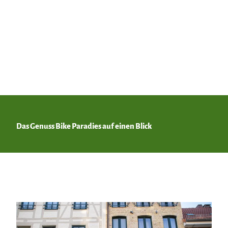
HTV -
Luca
Webe
r |
CC-B
Y-SA
App
Das Genuss Bike Paradies auf einen Blick