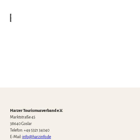
HTV |
A. Ka
ßner
|
CC-B
Y-SA
Stadt- &
Sonderführungen
Andr
as Do
bi |
CC-B
Y
Theater
&
Harzer Tourismusverband e.V.
Bühnen
Marktstraße 45
38640 Goslar
Telefon: +49 5321 34040
E-Mail:
info@harzinfo.de