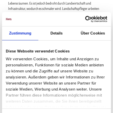
Lebensräumen. Es ist jedoch bedroht durch Landwirtschaft und
Infrastruktur, wodurch es schmaler wird. Landschaftspfleger arbeiten
daran, das vielfältige Mosaik an Lebensräumen zu erhalten.
Das Grüne Band im Harz
Heute hat auch der Harz ein neues Gesicht: Entlang des ehemaligen
Zustimmung
Details
Über Cookies
Todesstreifens schlängelt sich – reich an Attraktionen - das
lebenspendende Grüne Band: Naturschönheiten schmiegen sich an
kulturelle Kostbarkeiten. Abenteuerliche Ausflüge gehen mit
besinnlichen Momenten Hand in Hand. Und man kann nach Herzenslust
Diese Webseite verwendet Cookies
wandern … durch pure Wildnis oder auf den Spuren deutscher
Wir verwenden Cookies, um Inhalte und Anzeigen zu
Geschichte.
personalisieren, Funktionen für soziale Medien anbieten
zu können und die Zugriffe auf unsere Website zu
analysieren. Außerdem geben wir Informationen zu Ihrer
Verwendung unserer Website an unsere Partner für
soziale Medien, Werbung und Analysen weiter. Unsere
Partner führen diese Informationen möglicherweise mit
weiteren Daten zusammen, die Sie ihnen bereitgestellt
haben oder die sie im Rahmen Ihrer Nutzung der Dienste