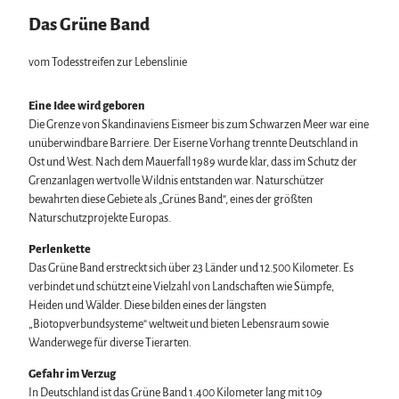
Das Grüne Band
vom Todesstreifen zur Lebenslinie
Eine Idee wird geboren
Die Grenze von Skandinaviens Eismeer bis zum Schwarzen Meer war eine
unüberwindbare Barriere. Der Eiserne Vorhang trennte Deutschland in
Ost und West. Nach dem Mauerfall 1989 wurde klar, dass im Schutz der
Grenzanlagen wertvolle Wildnis entstanden war. Naturschützer
bewahrten diese Gebiete als „Grünes Band“, eines der größten
Naturschutzprojekte Europas.
Perlenkette
Das Grüne Band erstreckt sich über 23 Länder und 12.500 Kilometer. Es
verbindet und schützt eine Vielzahl von Landschaften wie Sümpfe,
Heiden und Wälder. Diese bilden eines der längsten
„Biotopverbundsysteme“ weltweit und bieten Lebensraum sowie
Wanderwege für diverse Tierarten.
Gefahr im Verzug
In Deutschland ist das Grüne Band 1.400 Kilometer lang mit 109