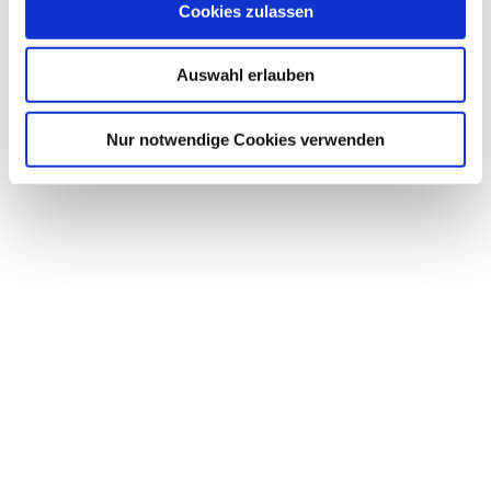
s
Cookies zulassen
a
u
Auswahl erlauben
s
w
© Lo
effke
a
Nur notwendige Cookies verwenden
h
l
Harzlandhalle
Ilsenburg