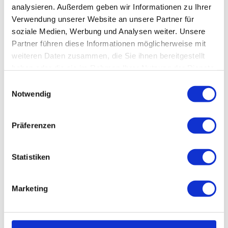
analysieren. Außerdem geben wir Informationen zu Ihrer
Verwendung unserer Website an unsere Partner für
soziale Medien, Werbung und Analysen weiter. Unsere
Partner führen diese Informationen möglicherweise mit
weiteren Daten zusammen, die Sie ihnen bereitgestellt
haben oder die sie im Rahmen Ihrer Nutzung der Dienste
gesammelt haben.
E
Notwendig
i
n
Kulturkraftwerk
w
Präferenzen
Goslar
i
l
l
Statistiken
i
g
Marketing
u
n
g