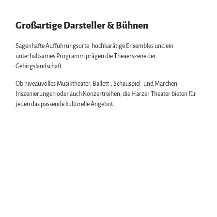
Biosphärenreservat Karstlandschaft Südharz
Harzer Klostersommer
Wintersport
Das grüne Band
Silvester
Bäder, Thermen & Saunen
Regionalstudie Harz
Walpurgis
Großartige Darsteller & Bühnen
Regionalmarke Typisch Harz
Initiative "Der Wald ruft"
Osterfeuer
Urlaub mit Hund im Harz
0% Müll - 100% Harz #NimmsWiederMit
Weihnachts- & Adventsmärkte
Filmkulisse Harz
Sagenhafte Aufführungsorte, hochkarätige Ensembles und ein
Stadt- & Sonderführungen im Harz
unterhaltsames Programm prägen die Theaerszene der
Theater & Bühnen im Harz
Gebirgslandschaft.
Ob niveauvolles Musiktheater, Ballett-, Schauspiel- und Märchen-
Service
Inszenierungen oder auch Konzertreihen, die Harzer Theater bieten für
Wir für unsere Gäste
jeden das passende kulturelle Angebot.
Kontakt
Prospekte
Online-Shop
Newsletter-Anmeldung
Apps & Multimedia-Guides
Harzer Tourismusverband
Jobs im Harztourismus