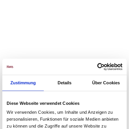
Touri
stinfo
rmati
on Ba
llenst
edt |
CC-B
Y
Schlosstheater
Zustimmung
Details
Über Cookies
Ballenstedt
Diese Webseite verwendet Cookies
Wir verwenden Cookies, um Inhalte und Anzeigen zu
personalisieren, Funktionen für soziale Medien anbieten
zu können und die Zugriffe auf unsere Website zu