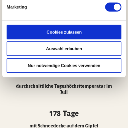
g
1141
m
Marketing
u
n
über dem Meeresspiegel
g
s
Cookies zulassen
a
300
Tage
u
Auswahl erlauben
s
durchschnittlich pro Jahr im Nebel
w
a
Nur notwendige Cookies verwenden
h
10,3
°C
l
durchschnittliche Tageshöchsttemperatur im
Juli
178
Tage
mit Schneedecke auf dem Gipfel