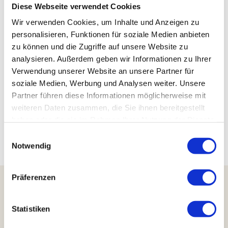
Diese Webseite verwendet Cookies
Wir verwenden Cookies, um Inhalte und Anzeigen zu
personalisieren, Funktionen für soziale Medien anbieten
zu können und die Zugriffe auf unsere Website zu
Walte
r Rich
analysieren. Außerdem geben wir Informationen zu Ihrer
ner |
CC-B
Y-SA
Verwendung unserer Website an unsere Partner für
soziale Medien, Werbung und Analysen weiter. Unsere
Das
Brockengespenst
Partner führen diese Informationen möglicherweise mit
weiteren Daten zusammen, die Sie ihnen bereitgestellt
haben oder die sie im Rahmen Ihrer Nutzung der Dienste
gesammelt haben.
E
Notwendig
i
Brock
enhot
n
el - Z
wane
nbur
w
g |
Präferenzen
CC-B
Y
i
Das Brockenhotel
l
Wissenswertes rund um den Brocken
Übernachten auf dem Gipfel
l
Statistiken
i