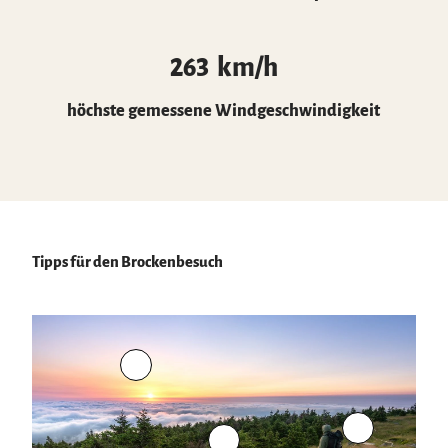
263
km/h
höchste gemessene Windgeschwindigkeit
Tipps für den Brockenbesuch
W
e
t
t
W
e
I