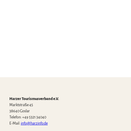
Natio
nalpa
rk Har
z, C.
Wiese
l |
CC-B
Y-SA
Nationalpark
Harz
Harzer Tourismusverband e.V.
Marktstraße 45
38640 Goslar
Telefon: +49 5321 34040
E-Mail:
info@harzinfo.de