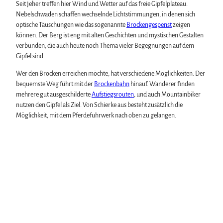
i
Seit jeher treffen hier Wind und Wetter auf das freie Gipfelplateau.
e
Nebelschwaden schaffen wechselnde Lichtstimmungen, in denen sich
l
optische Täuschungen wie das sogenannte
Brockengespenst
zeigen
können. Der Berg ist eng mit alten Geschichten und mystischen Gestalten
e
verbunden, die auch heute noch Thema vieler Begegnungen auf dem
n
Gipfel sind.
Wer den Brocken erreichen möchte, hat verschiedene Möglichkeiten. Der
bequemste Weg führt mit der
Brockenbahn
hinauf. Wanderer finden
mehrere gut ausgeschilderte
Aufstiegsrouten
, und auch Mountainbiker
nutzen den Gipfel als Ziel. Von Schierke aus besteht zusätzlich die
Möglichkeit, mit dem Pferdefuhrwerk nach oben zu gelangen.