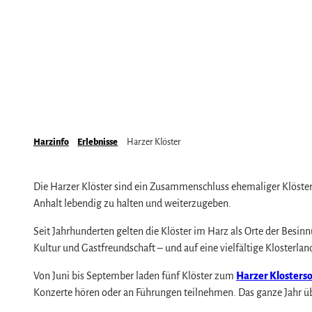
Barrierefreiheit
Der Harz mit gutem Gefühl
Sehenswürdigkeiten
Anreise in den Harz
Die Deutsche Einheit im Harz
Wandern
Mobil vor Ort & HATIX
Familienurlaub
Das Wetter im Harz
Spaß & Aktiv
Incoming- und Veranstaltungsagenturen
Mountainbike, E-Bike & Radfahren
Genuss Bike Paradies
Harzinfo
Erlebnisse
Harzer Klöster
Harzer Klöster
Wintersport
Die Harzer Klöster sind ein Zusammenschluss ehemaliger Klöster, 
Bäder, Thermen & Saunen
Anhalt lebendig zu halten und weiterzugeben.
Regionalmarke Typisch Harz
Seit Jahrhunderten gelten die Klöster im Harz als Orte der Besin
Urlaub mit Hund im Harz
Kultur und Gastfreundschaft – und auf eine vielfältige Klosterlan
Filmkulisse Harz
Von Juni bis September laden fünf Klöster zum
Harzer Kloster
Konzerte hören oder an Führungen teilnehmen. Das ganze Jahr übe