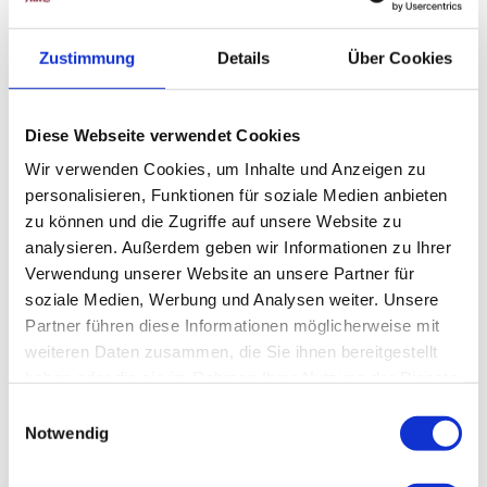
Zustimmung
Details
Über Cookies
© HT
V, A.
Kaßn
Diese Webseite verwendet Cookies
er
Wir verwenden Cookies, um Inhalte und Anzeigen zu
Das könnte Sie ebenfalls interessieren:
personalisieren, Funktionen für soziale Medien anbieten
zu können und die Zugriffe auf unsere Website zu
analysieren. Außerdem geben wir Informationen zu Ihrer
Verwendung unserer Website an unsere Partner für
soziale Medien, Werbung und Analysen weiter. Unsere
Partner führen diese Informationen möglicherweise mit
weiteren Daten zusammen, die Sie ihnen bereitgestellt
haben oder die sie im Rahmen Ihrer Nutzung der Dienste
gesammelt haben.
E
Notwendig
i
n