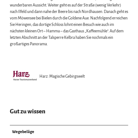
wunderbaren Aussicht. Weiter geht es auf der Straße (wenig Verkehr)
nach Ilfeld und dann nahe der Beere bis nach Nordhausen. Danach geht es
vom Möwensee bei Bielen durch die Goldene Aue. Nachfolgend erreichen
Sie Heringen, das dortige Schloss lohnt einen Besuch wie auch im
nächsten kleinen Ort – Hamma – das Gasthaus „Kaffeemühle“. Auf dem
letzten Abschnitt an der Talsperre Kelbra haben Sie nochmals ein
großartiges Panorama.
Harz: Magische Gebirgswelt
Gut zu wissen
Wegebeläge