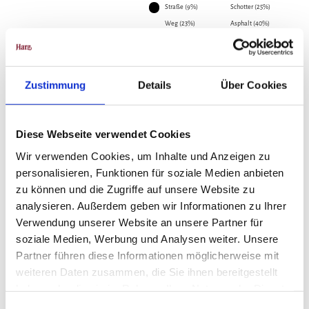
Straße (9%)
Schotter (25%)
Weg (23%)
Asphalt (40%)
Pfad (2%)
Beste Jahreszeit
Zustimmung
Details
Über Cookies
geeignet
wetterabhängig
Jan
Feb
Mär
Apr
Mai
Jun
Jul
Diese Webseite verwendet Cookies
Wir verwenden Cookies, um Inhalte und Anzeigen zu
Aug
Sep
Okt
Nov
Dez
personalisieren, Funktionen für soziale Medien anbieten
zu können und die Zugriffe auf unsere Website zu
Weitere Infos / Links
analysieren. Außerdem geben wir Informationen zu Ihrer
Verwendung unserer Website an unsere Partner für
Die Liste zur gesamten Erlebnisradtour finden Sie hier:
soziale Medien, Werbung und Analysen weiter. Unsere
Erlebnis-Radtouren Nordthüringen
Partner führen diese Informationen möglicherweise mit
weiteren Daten zusammen, die Sie ihnen bereitgestellt
haben oder die sie im Rahmen Ihrer Nutzung der Dienste
Lizenz (Stammdaten)
gesammelt haben.