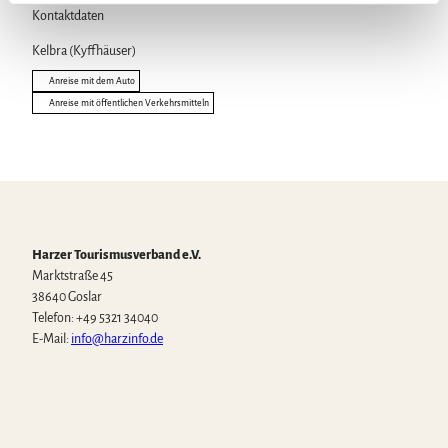
l
Kontaktdaten
Kelbra (Kyffhäuser)
Anreise mit dem Auto
Anreise mit öffentlichen Verkehrsmitteln
Harzer Tourismusverband e.V.
Marktstraße 45
38640 Goslar
Telefon: +49 5321 34040
E-Mail:
info@harzinfo.de
W
F
I
Y
T
h
a
n
o
i
a
c
s
u
k