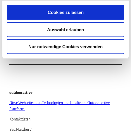
g
In der Nähe
Auf der Karte anschauen
s
Cookies zulassen
a
u
Veranstaltung
Auswahl erlauben
s
w
Sehenswertes
a
Nur notwendige Cookies verwenden
h
Touren
l
outdooractive
Diese Webseite nutzt Technologien und Inhalte der Outdooractive
Plattform.
Kontaktdaten
Bad Harzburg