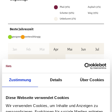
Pfad (31%)
Asphalt (2%)
Schotter (50%)
Weg (15%)
Unbekannt (2%)
Beste Jahreszeit
geeignet
wetterabhängig
Jan
Feb
Mär
Apr
Mai
Jun
Jul
Aug
Sep
Okt
Nov
Dez
Anreise & Parken
Zustimmung
Details
Über Cookies
Anfahrt
Anfahrt auf der A395, weiter auf der B4, direkt nach Bad Harzburg
Diese Webseite verwendet Cookies
Parken
Wir verwenden Cookies, um Inhalte und Anzeigen zu
personalisieren, Funktionen für soziale Medien anbieten
Gebührenpflichtige öffentliche Parkplätze finden wir auf dem