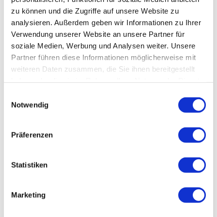
Großparkplatz an der B4 und am Berliner Platz, Parkplätze an der
zu können und die Zugriffe auf unsere Website zu
Burgberg-Seilbahn und gegenüber dem Kurhaus Bad Harzburg.
analysieren. Außerdem geben wir Informationen zu Ihrer
Verwendung unserer Website an unsere Partner für
soziale Medien, Werbung und Analysen weiter. Unsere
Weitere Infos / Links
Partner führen diese Informationen möglicherweise mit
weiteren Daten zusammen, die Sie ihnen bereitgestellt
Tourist-Information Bad Harzburg
haben oder die sie im Rahmen Ihrer Nutzung der Dienste
Nordhäuser Straße 4
gesammelt haben.
38667 Bad Harzburg
E
Tel. 05322 75330
Notwendig
i
info@bad-harzburg.de
n
www.bad-harzburg.de
w
Präferenzen
i
Lizenz (Stammdaten)
l
l
Statistiken
i
g
Marketing
u
n