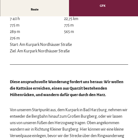
Wintersport
GPX
Route
Bäder, Thermen & Saunen
Regionalmarke Typisch Harz
7:40 h
22,75 km
Urlaub mit Hund im Harz
775 m
775 m
Filmkulisse Harz
289 m
565 m
276 m
Start: Am Kurpark Nordhäuser Straße
Naturlandschaft Harz
Ziel: Am Kurpark Nordhäuser Straße
Berauschend schöne Wildnis
Der Brocken im Harz
Veranstaltungen
Nationalpark Harz
Veranstaltungskalender
Geopark Harz
Harzer KulturWinter
Diese anspruchsvolle Wanderung fordert uns heraus: Wir wollen
Naturparke im Harz
Service
Harzer Klostersommer
die Kattnäse erreichen, einen aus Quarzit bestehenden
Biosphärenreservat Karstlandschaft Südharz
Wir für unsere Gäste
Silvester
Höhenrücken, und wandern dafür quer durch den Harz.
Das grüne Band
Kontakt
Walpurgis
Regionalstudie Harz
Prospekte
Osterfeuer
Initiative "Der Wald ruft"
Von unserem Startpunkt aus, dem Kurpark in Bad Harzburg, nehmen wir
Online-Shop
Weihnachts- & Adventsmärkte
0% Müll - 100% Harz #NimmsWiederMit
entweder die Bergbahn hinauf zum Großen Burgberg, oder wir lassen
Newsletter-Anmeldung
Stadt- & Sonderführungen im Harz
uns von unseren Füßen den Herzogweg tragen. Oben angekommen
Apps & Multimedia-Guides
Theater & Bühnen im Harz
wandern wir in Richtung Kleiner Burgberg. Hier können wir eine kleine
Harzer Tourismusverband
Verweilpause einlegen, bevor wir der Strecke über den Ringwanderweg
Jobs im Harztourismus