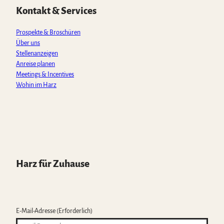
p
o
r
e
Kontakt & Services
p
k
a
m
Prospekte & Broschüren
Über uns
Stellenanzeigen
Anreise planen
Meetings & Incentives
Wohin im Harz
Harz für Zuhause
E-Mail-Adresse
(Erforderlich)