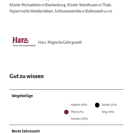
Kloster Michaelstein in Blankenburg, Kloster Wendhusen in Thale,
Papiermühle Weddersleben, Schlossensemble in Ballenstedt u.v.m.
Harz: Magische Gebirgswelt
Gut zu wissen
Wegebeläge
Asphalt (18%)
Straße (21%)
Pfad (27%)
Weg (15%)
Schotter (18%)
Beste Jahreszeit