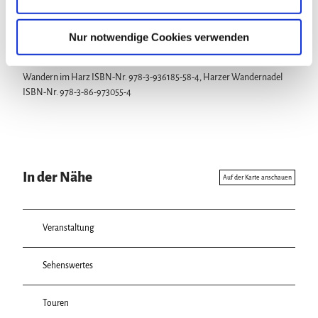
s
w
a
Nur notwendige Cookies verwenden
h
Karte
l
Wandern im Harz ISBN-Nr. 978-3-936185-58-4, Harzer Wandernadel
ISBN-Nr. 978-3-86-973055-4
In der Nähe
Auf der Karte anschauen
Veranstaltung
Sehenswertes
Touren