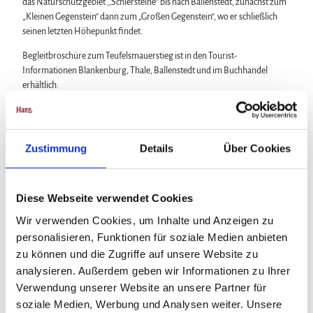
das Naturschutzgebiet ,,Schiersteine" bis nach Ballenstedt, zunächst zum
„Kleinen Gegenstein“ dann zum „Großen Gegenstein“, wo er schließlich
seinen letzten Höhepunkt findet.
Begleitbroschüre zum Teufelsmauerstieg ist in den Tourist-
Informationen Blankenburg, Thale, Ballenstedt und im Buchhandel
erhältlich.
Anreise & Parken
Zustimmung
Details
Über Cookies
Anfahrt
Über B6n:
Blankenburg - Abfahrt Zentrum
Thale - Abfahrt Thale
Diese Webseite verwendet Cookies
Ballenstedt - Abfahrt Quedlinburg
Wir verwenden Cookies, um Inhalte und Anzeigen zu
Parken
personalisieren, Funktionen für soziale Medien anbieten
Blankenburg: Schnappelberg
zu können und die Zugriffe auf unsere Website zu
Thale/Neinstedt: Parkplatz Teufelsmauer
analysieren. Außerdem geben wir Informationen zu Ihrer
Ballenstedt: Am Zehling
Verwendung unserer Website an unsere Partner für
Öffentliche Verkehrsmittel
soziale Medien, Werbung und Analysen weiter. Unsere