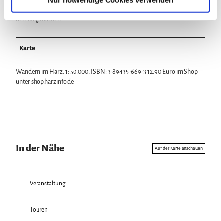
Nur notwendige Cookies verwenden
Anstiege nicht scheut, kann sich auch mit Rollstuhl oder Kinderwagen auf
h
den Weg machen.
l
Karte
Wandern im Harz, 1: 50.000, ISBN: 3-89435-669-3,12,90 Euro im Shop
unter shop.harzinfo.de
In der Nähe
Auf der Karte anschauen
Veranstaltung
Touren