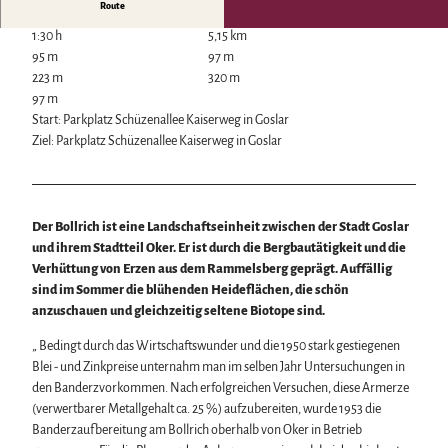
Route
Wintersport
1:30 h
5,15 km
Bäder, Thermen & Saunen
95 m
97 m
Regionalmarke Typisch Harz
223 m
320 m
Urlaub mit Hund im Harz
97 m
Filmkulisse Harz
Start: Parkplatz Schüzenallee Kaiserweg in Goslar
Ziel: Parkplatz Schüzenallee Kaiserweg in Goslar
Naturlandschaft Harz
Berauschend schöne Wildnis
Der Brocken im Harz
Veranstaltungen
Nationalpark Harz
Der Bollrich ist eine Landschaftseinheit zwischen der Stadt Goslar
Veranstaltungskalender
Geopark Harz
und ihrem Stadtteil Oker. Er ist durch die Bergbautätigkeit und die
Harzer KulturWinter
Naturparke im Harz
Verhüttung von Erzen aus dem Rammelsberg geprägt. Auffällig
Service
Harzer Klostersommer
Biosphärenreservat Karstlandschaft Südharz
sind im Sommer die blühenden Heideflächen, die schön
Wir für unsere Gäste
Silvester
Das grüne Band
anzuschauen und gleichzeitig seltene Biotope sind.
Kontakt
Walpurgis
Regionalstudie Harz
Prospekte
Osterfeuer
„ Bedingt durch das
Wirtschaftswunder und die 1950 stark gestiegenen
Initiative "Der Wald ruft"
Online-Shop
Weihnachts- & Adventsmärkte
Blei - und Zinkpreise
unternahm man im selben Jahr Untersuchungen in
0% Müll - 100% Harz #NimmsWiederMit
Newsletter-Anmeldung
Stadt- & Sonderführungen im Harz
den Banderzvorkommen. Nach erfolgreichen Versuchen, diese Armerze
Apps & Multimedia-Guides
Theater & Bühnen im Harz
(verwertbarer Metallgehalt ca. 25 %) aufzubereiten, wurde 1953 die
Harzer Tourismusverband
Banderzaufbereitung am Bollrich oberhalb von Oker in Betrieb
Jobs im Harztourismus