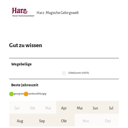
Harz: Magische Gebirgswelt
Gut zu wissen
Wegebeläge
Unbekannt (100%)
Beste Jahreszeit
geeignet
wetterabhängig
Jan
Feb
Mär
Apr
Mai
Jun
Jul
Aug
Sep
Okt
Nov
Dez