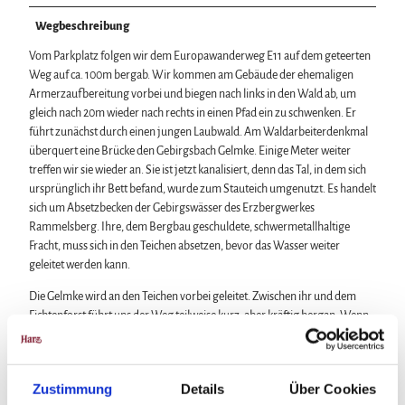
Wegbeschreibung
Vom Parkplatz folgen wir dem Europawanderweg E11 auf dem geteerten
Weg auf ca. 100m bergab. Wir kommen am Gebäude der ehemaligen
Armerzaufbereitung vorbei und biegen nach links in den Wald ab, um
gleich nach 20m wieder nach rechts in einen Pfad ein zu schwenken. Er
führt zunächst durch einen jungen Laubwald. Am Waldarbeiterdenkmal
überquert eine Brücke den Gebirgsbach Gelmke. Einige Meter weiter
treffen wir sie wieder an. Sie ist jetzt kanalisiert, denn das Tal, in dem sich
ursprünglich ihr Bett befand, wurde zum Stauteich umgenutzt. Es handelt
sich um Absetzbecken der Gebirgswässer des Erzbergwerkes
Rammelsberg. Ihre, dem Bergbau geschuldete, schwermetallhaltige
Fracht, muss sich in den Teichen absetzen, bevor das Wasser weiter
geleitet werden kann.
Die Gelmke wird an den Teichen vorbei geleitet. Zwischen ihr und dem
Fichtenforst führt uns der Weg teilweise kurz, aber kräftig bergan. Wenn
wir oben angekommen sind, liegt der Wald hinter uns. Hangseitig blicken
wir über eine Wiese auf die Harzberge - den Hahnenberg und den
Gelmkeberg – und zur Talseite öffnet sich ein weiter Blick über die Teiche
Zustimmung
Details
Über Cookies
bis zum Sudmerberg. Hier beginnen die Heideflächen, die im Laufe des