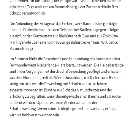
genommen. Für die Planung der Anlage war – wie auch bei den bis heute
erhaltenen Tagesanlagen am Rammelsberg – der Zechenarchitekt Fritz
Schupp verantwortlich.
Die Anbindung der Anlage an das Erzbergwerk Rammelsberg erfolgte
über die Grubenbahn durch den Gelenbeeker Stollen, dagegen erfolgte
die Abfuhr der Konzentrate zur Bleihütte nach Oker und zur Zinkhütte
Harlingerode über eine normalspurige Bahnstrecke .“ (aus: Wikipedia,
Rammelsberg)
Im Sommer blüht die Besenheide und kann entlang des Internationalen
Fernwanderwegs Niederlande-Harz bestaunt werden. Die Heidebestände
sind in der Vergangenheit durch Schafbeweidung gepflegt und erhalten
worden. Nunmehr greift die Wiederbewaldung mit Kiefern und Birken
stetig um sich, weil die Beweidung mit Schafen vor ca. 20 Jahren
eingestellt worden ist. Es wäre aus Sicht des Naturschutzes und der
Erholung zu begrüßen, wenn die aufgewachsenen Bäume und Sträucher
entfernt würden. Optimal wäre die Wiederaufnahme der
Schafbeweidung. Wenn keine Heidepflege und –entwicklung erfolgt,
wird sie bald verschwunden sein.