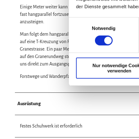
der Dienste gesammelt habe
Einige Meter weiter kann man sich entscheiden rechts talwär
fast hangparallel fortzusetzen um ins Granetal zu kommen. Wi
E
anzusteigen.
Notwendig
i
Man folgt dem hangparallelen Waldpfad, kreuzt einen Forstwe
n
auf eine T-Kreuzung von Forstwegen stößt. Wir folge dem Forstw
w
Granestrasse. Ein paar Meter flussaufwärts lädt eine Sitzgrup
i
auf den Granerundweg stoßen. Ihm folgen wir nach recht und 
l
uns direkt zum Ausgangspunkt zurück führt.
Nur notwendige Cook
l
verwenden
i
Forstwege und Wanderpfade
g
u
n
g
Ausrüstung
s
a
u
Festes Schuhwerk ist erforderlich
s