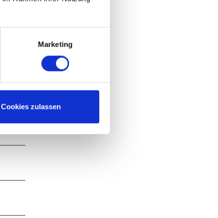
en Weg
t
Marketing
on oben
tten die
 bis wir
ter, der
Cookies zulassen