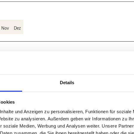
Nov
Dez
Details
fahrt gegenüberliegende Ende und halten uns dabei links. Hier beginnt de
m kurzen kräftigen Anstieg. Talwärts öffnen sich immer wieder über die
bänke aufgestellt. Wenn sich der Weg nach ca. 1,5 km teilt, halten wir uns
Cookies
n Linkskurve ( 500m ) treffen wir auf einen Forstweg, dem wir für ca. 10
nhalte und Anzeigen zu personalisieren, Funktionen für soziale
hinunter ab.
Achtung
, diese Abzweigung kann leicht übersehen werden, 
Website zu analysieren. Außerdem geben wir Informationen zu I
garetenklippen hat man eine gute Übersicht über das inzwischen eng
r soziale Medien, Werbung und Analysen weiter. Unsere Partner
 Daten zusammen, die Sie ihnen bereitgestellt haben oder die s