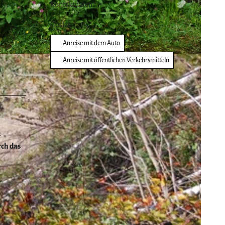
Kontaktdaten
Goslar
Anreise mit dem Auto
Anreise mit öffentlichen Verkehrsmitteln
s
rch das