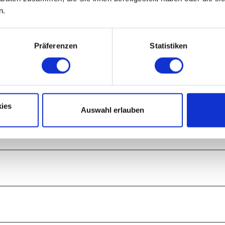
n.
ts zu gehen, um über den „Oberen Klippenweg“ zurück zu gehen oder sein
r wollen ins Granetal und wandern leicht abwärts um später wieder leich
Präferenzen
Statistiken
g und setzt seinen Weg auf dem Pfad weiter nach unteren fort bis man v
eg, der in einer Rechtskurve bergab geht. Er erreicht nach ein paar Schri
pe an der Grane zum Rasten ein. Den Rückweg setzen wir flussabwärts fort
verlassen ihn nach ca. 300 m und gehen auf dem „Untern Klippenweg“ wei
ies
Auswahl erlauben