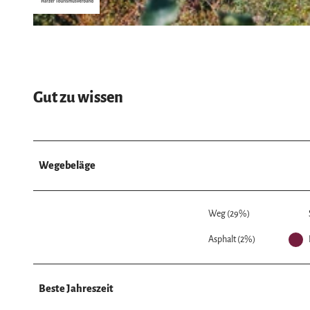
© Dirk Lübker, Harz: Magische Gebirgswelt
Gut zu wissen
Wegebeläge
Weg (29%)
Asphalt (2%)
Beste Jahreszeit