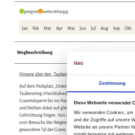
geeignet
wetterabhängig
Jan
Feb
Mär
Apr
Mai
Jun
Jul
Aug
Sep
Okt
Wegbeschreibung
Hinweg über den „Taubenstieg“
Zustimmung
Auf dem Parkplatz „Unter den Eichen“ gehen wir an dessen Ein
Taubenstieg (Harzklubwanderweg 2G,2F,blauer Punkt) mit eine
Granetalsperre bis ins Harzvorland. An vielen Stellen sind Ruhe
Diese Webseite verwendet 
und bleiben dabei auf gleicher Höhe. Nach einer langgestreckte
Wir verwenden Cookies, um I
Gehrichtung folgen. Von ihm zweigt ein Pfad rechts den Hang 
und die Zugriffe auf unsere 
vom Bewuchs des Wegesrandes schnell zuwuchert. Von den Mar
Website an unsere Partner fü
gewordene Tal der Grane.
möglicherweise mit weiteren