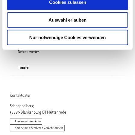
s
Cookies zulassen
a
In der Nähe
u
Auf der Karte anschauen
Auswahl erlauben
s
w
Veranstaltung
a
Nur notwendige Cookies verwenden
h
l
Sehenswertes
Touren
Kontaktdaten
Schnappelberg
38889
Blankenburg OT Hüttenrode
Anreise mit dem Auto
Anreise mit öffentlichen Verkehrsmitteln