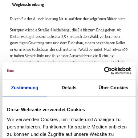
Wegbeschreibung
Folgen Sie der Ausschilderung Nr. 10 auf dem dunkelgrünen Blütenblatt.
Startpunkt ist die Straße "Heidelberg", die Sie bis zum Ende gehen. Ab
Kletterwald geht es zunächst ca. 2,5 km durch den Wald, vorbei an der
gewaltigen Gewittergrotte und dem Fuchsbau, einem begehbaren Keller
in Form eines Fuchsbaus, der sich mitten im Wald befindet. Nach etwa 700
m halten Sie sich links und folgen der Ausschilderung in Richtung
„Helsunger Krug“, ein Gasthaus mit großem Biergarten, der zur Einkehr
einlädt. Frisch gestärkt können Sie nun den gemütlichen Rückweg durch
die wunderschöne Obstbaum-Allee in Richtung Blankenburg antreten.
Entlang des Friedhofes erreichen Sie die "Helsunger Straße". Zum
Zustimmung
Details
Über Cookies
Ausgangspunkt gelangen Sie über die Herzogstraße und durch den
Kreisverkehr zur Hasselfelder Straße/Ecke Heidelberg.
Diese Webseite verwendet Cookies
Anreise & Parken
Wir verwenden Cookies, um Inhalte und Anzeigen zu
Parken
personalisieren, Funktionen für soziale Medien anbieten
zu können und die Zugriffe auf unsere Website zu
Parkplätze am Schnappelberg (gebührenpflichtig)