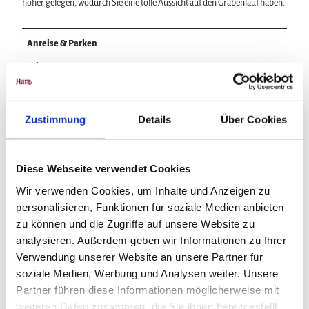
höher gelegen, wodurch Sie eine tolle Aussicht auf den Grabenlauf haben.
Anreise & Parken
Parken
Parkplatz Morgenbrodtsthaler Graben an der B 242 Clausthal - Braunlage
Zustimmung
Details
Über Cookies
Weitere Infos / Links
Oberharzer Bergwerksmuseum
Diese Webseite verwendet Cookies
Bornhardtstr. 16
Wir verwenden Cookies, um Inhalte und Anzeigen zu
38678 Clausthal-Zellerfeld
personalisieren, Funktionen für soziale Medien anbieten
Tel. 05323 98950
zu können und die Zugriffe auf unsere Website zu
info@oberharzerbergwerksmuseum.de
analysieren. Außerdem geben wir Informationen zu Ihrer
www.oberharzerbergwerksmuseum.de
Verwendung unserer Website an unsere Partner für
Stiftung UNESCO-Welterbe im Harz
soziale Medien, Werbung und Analysen weiter. Unsere
Partner führen diese Informationen möglicherweise mit
Bergtal 19
weiteren Daten zusammen, die Sie ihnen bereitgestellt
38640 Goslar