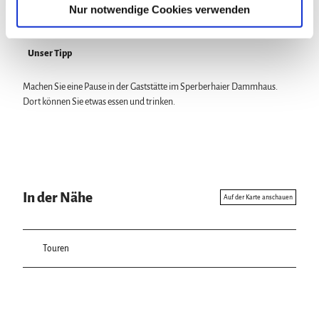
a
Nur notwendige Cookies verwenden
h
l
Unser Tipp
Machen Sie eine Pause in der Gaststätte im Sperberhaier Dammhaus.
Dort können Sie etwas essen und trinken.
In der Nähe
Auf der Karte anschauen
Touren