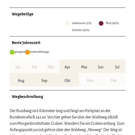
Wegebeläge
Unbekannt (2%)
Pfad (48%)
Schotter (50%)
Beste Jahreszeit
geeignet
wetterabhängig
Jan
Feb
Mär
Apr
Mai
Jun
Jul
Aug
Sep
Okt
Nov
Dez
Wegbeschreibung
Der Rundweg ist 6 Kilometer lang und fängt am Parkplatz an der
Bundesstraße B 242 an. Von hier gehen Sie über den Waldweg 9B/6B
zum Morgenbrodtsthaler Graben. Wandern Sie am Graben entlang. Zum
Anfangspunkt zurück geht es über den Waldweg „Ifenweg“. Der Weg ist