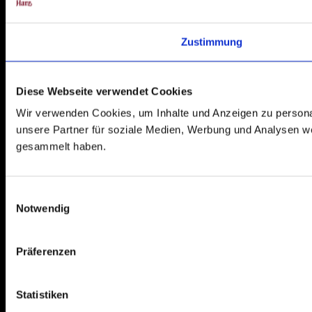
Zustimmung
Diese Webseite verwendet Cookies
Wir verwenden Cookies, um Inhalte und Anzeigen zu personal
unsere Partner für soziale Medien, Werbung und Analysen we
gesammelt haben.
E
Notwendig
i
n
w
Präferenzen
i
l
l
Statistiken
i