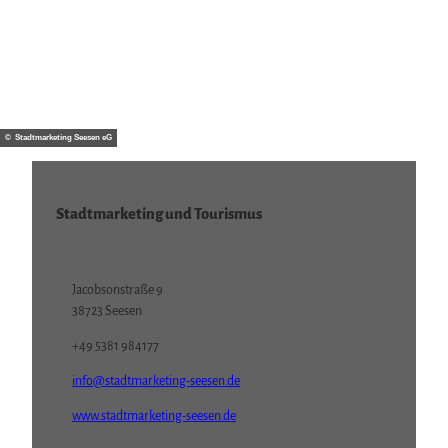
© Sta
dtmar
ketin
g See
sen e
G
© Stadtmarketing Seesen eG
Veranstaltungen
in Seesen
Stadtmarketing und Tourismus
Jacobsonstraße 9
38723 Seesen
+49 5381 984177
info@stadtmarketing-seesen.de
www.stadtmarketing-seesen.de