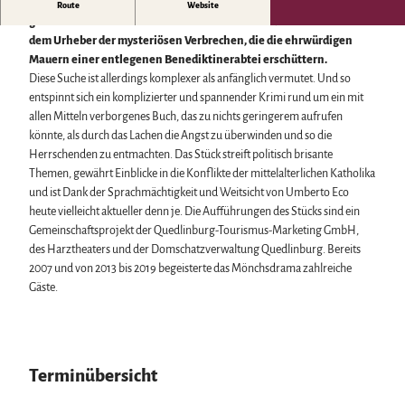
Biosphärenreservat Karstlandschaft Südharz
Harzer Klostersommer
Der Franziskanermönch William von Baskerville macht sich
Route
Website
Wintersport
Das grüne Band
Silvester
gemeinsam mit seinem Adlatus Adson von Melk auf die Suche nach
Bäder, Thermen & Saunen
Regionalstudie Harz
Walpurgis
dem Urheber der mysteriösen Verbrechen, die die ehrwürdigen
Regionalmarke Typisch Harz
Initiative "Der Wald ruft"
Osterfeuer
Mauern einer entlegenen Benediktinerabtei erschüttern.
Urlaub mit Hund im Harz
0% Müll - 100% Harz #NimmsWiederMit
Weihnachts- & Adventsmärkte
Diese Suche ist allerdings komplexer als anfänglich vermutet. Und so
Filmkulisse Harz
Stadt- & Sonderführungen im Harz
entspinnt sich ein komplizierter und spannender Krimi rund um ein mit
Theater & Bühnen im Harz
allen Mitteln verborgenes Buch, das zu nichts geringerem aufrufen
könnte, als durch das Lachen die Angst zu überwinden und so die
Herrschenden zu entmachten. Das Stück streift politisch brisante
Service
Themen, gewährt Einblicke in die Konflikte der mittelalterlichen Katholika
Wir für unsere Gäste
und ist Dank der Sprachmächtigkeit und Weitsicht von Umberto Eco
Kontakt
heute vielleicht aktueller denn je. Die Aufführungen des Stücks sind ein
Prospekte
Gemeinschaftsprojekt der Quedlinburg-Tourismus-Marketing GmbH,
Online-Shop
des Harztheaters und der Domschatzverwaltung Quedlinburg. Bereits
Newsletter-Anmeldung
2007 und von 2013 bis 2019 begeisterte das Mönchsdrama zahlreiche
Apps & Multimedia-Guides
Gäste.
Harzer Tourismusverband
Jobs im Harztourismus
Terminübersicht