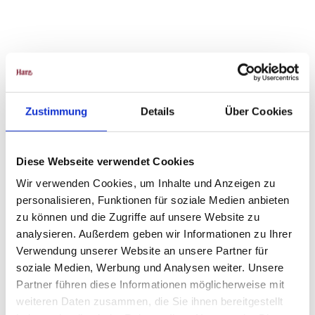
In der Nähe
Auf der Karte anschauen
Zustimmung
Details
Über Cookies
Veranstaltung
Diese Webseite verwendet Cookies
Wir verwenden Cookies, um Inhalte und Anzeigen zu
Veranstaltungsort
personalisieren, Funktionen für soziale Medien anbieten
zu können und die Zugriffe auf unsere Website zu
Stiftskirche St. Servatii
Schlossberg 1
analysieren. Außerdem geben wir Informationen zu Ihrer
06484
Quedlinburg
Verwendung unserer Website an unsere Partner für
Website
soziale Medien, Werbung und Analysen weiter. Unsere
Partner führen diese Informationen möglicherweise mit
Anreise mit dem Auto
weiteren Daten zusammen, die Sie ihnen bereitgestellt
Anreise mit öffentlichen Verkehrsmitteln