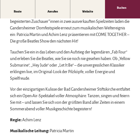
Biosphärenreservat Karstlandschaft Südharz
Harzer Klostersommer
Wintersport
Das grüne Band
Silvester
Buchen
Bäder, Thermen & Saunen
Route
Anrufen
Website
Regionalstudie Harz
Walpurgis
Nach dem überwältigenden Erfolg der ABBA-Show mit über 40.000
Regionalmarke Typisch Harz
Initiative "Der Wald ruft"
Osterfeuer
begeisterten Zuschauer*innen in zwei ausverkauften Spielzeiten laden die
Urlaub mit Hund im Harz
0% Müll - 100% Harz #NimmsWiederMit
Weihnachts- & Adventsmärkte
Gandersheimer Domfestspiele erneut zum musikalischen Weltereignis
Filmkulisse Harz
Stadt- & Sonderführungen im Harz
ein: Patricia Martin und Achim Lenz präsentieren mit COME TOGETHER –
Theater & Bühnen im Harz
Die große Beatles Show den nächsten Hit!
Tauchen Sie ein in das Leben und den Aufstieg der legendären „Fab Four“
Service
und erleben Sie die Beatles, wie Sie sie noch nie gesehen haben. Ob „Yellow
Submarine“, „Hey Jude“ oder „Let It Be“ – die unvergesslichen Klassiker
Wir für unsere Gäste
erklingen live, im Original-Look der Pilzköpfe, voller Energie und
Kontakt
Spielfreude.
Prospekte
Online-Shop
Vor der einzigartigen Kulisse der Bad Gandersheimer Stiftskirche entfaltet
Newsletter-Anmeldung
sich ein Open-Air-Spektakel voller Atmosphäre: Tanzen, singen und feiern
Apps & Multimedia-Guides
Sie mit – und lassen Sie sich von der größten Band aller Zeiten in einem
Harzer Tourismusverband
Sommerabend voller Musikgeschichte begeistern!
Jobs im Harztourismus
Regie:
Achim Lenz
Musikalische Leitung:
Patricia Martin