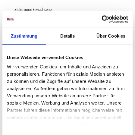
Zielgruppe Erwachsene
Zielgruppe Senioren
Zustimmung
Details
Über Cookies
für Gruppen
für Individualgäste
Diese Webseite verwendet Cookies
Wir verwenden Cookies, um Inhalte und Anzeigen zu
Preisinformationen
personalisieren, Funktionen für soziale Medien anbieten
Tickets: 29,- bis 55,-€
zu können und die Zugriffe auf unsere Website zu
analysieren. Außerdem geben wir Informationen zu Ihrer
Verwendung unserer Website an unsere Partner für
soziale Medien, Werbung und Analysen weiter. Unsere
Partner führen diese Informationen möglicherweise mit
In der Nähe
Auf der Karte anschauen
weiteren Daten zusammen, die Sie ihnen bereitgestellt
haben oder die sie im Rahmen Ihrer Nutzung der Dienste
gesammelt haben.
E