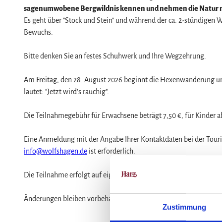
Service
sagenumwobene Bergwildnis kennen und nehmen die Natur mi
Wir für unsere Gäste
Es geht über "Stock und Stein" und während der ca. 2-stündigen
Bewuchs.
Kontakt
Prospekte
Bitte denken Sie an festes Schuhwerk und Ihre Wegzehrung.
Online-Shop
Am Freitag, den 28. August 2026 beginnt die Hexenwanderung um
Newsletter-Anmeldung
lautet: "Jetzt wird's rauchig".
Apps & Multimedia-Guides
Harzer Tourismusverband
Die Teilnahmegebühr für Erwachsene beträgt 7,50 €, für Kinder ab
Jobs im Harztourismus
Eine Anmeldung mit der Angabe Ihrer Kontaktdaten bei der Tour
info@wolfshagen.de
ist erforderlich.
Die Teilnahme erfolgt auf eigene Gefahr.
Änderungen bleiben vorbehalten.
Zustimmung