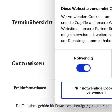
Diese Webseite verwendet 
Wir verwenden Cookies, um I
Terminübersicht
und die Zugriffe auf unsere 
Website an unsere Partner fü
möglicherweise mit weiteren
der Dienste gesammelt habe
E
Notwendig
i
Gut zu wissen
n
w
i
l
Nur notwendige Cook
Preisinformationen
l
verwenden
i
g
Die Teilnahmegebühr für Erwachsene beträgt 7,50 €, für Kinder
u