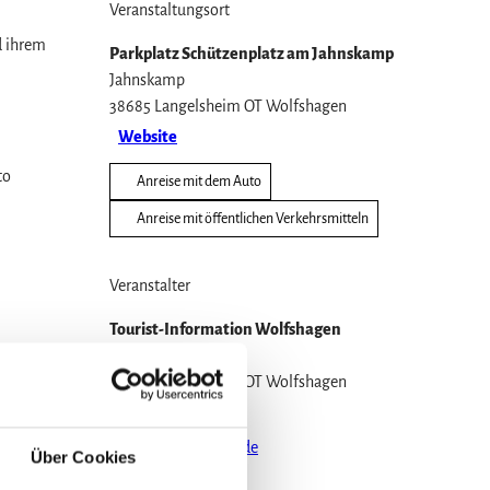
Veranstaltungsort
d ihrem
Parkplatz Schützenplatz am Jahnskamp
Jahnskamp
38685
Langelsheim OT Wolfshagen
Website
to
Anreise mit dem Auto
Anreise mit öffentlichen Verkehrsmitteln
Veranstalter
Tourist-Information Wolfshagen
Im Tölletal 21
38685
Langelsheim OT Wolfshagen
05326 4088
info@wolfshagen.de
Über Cookies
Website