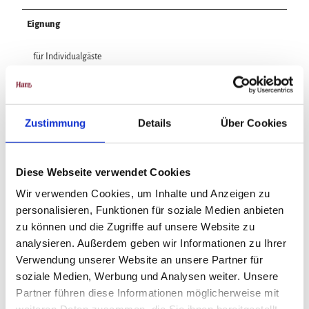
Eignung
für Individualgäste
Zustimmung
Details
Über Cookies
In der Nähe
Auf der Karte anschauen
Diese Webseite verwendet Cookies
Veranstaltung
Wir verwenden Cookies, um Inhalte und Anzeigen zu
personalisieren, Funktionen für soziale Medien anbieten
zu können und die Zugriffe auf unsere Website zu
analysieren. Außerdem geben wir Informationen zu Ihrer
Veranstaltungsort
Verwendung unserer Website an unsere Partner für
soziale Medien, Werbung und Analysen weiter. Unsere
Blues Pub Parkplatz (Tedi)
Herzog-Julius-Str. 4
Partner führen diese Informationen möglicherweise mit
38667
Bad Harzburg