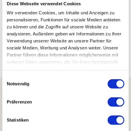
0157 83875434
Diese Webseite verwendet Cookies
andreas.epting@uwclub.net
Wir verwenden Cookies, um Inhalte und Anzeigen zu
Website
personalisieren, Funktionen für soziale Medien anbieten
zu können und die Zugriffe auf unsere Website zu
Anreise mit dem Auto
analysieren. Außerdem geben wir Informationen zu Ihrer
Anreise mit öffentlichen Verkehrsmitteln
Verwendung unserer Website an unsere Partner für
soziale Medien, Werbung und Analysen weiter. Unsere
Partner führen diese Informationen möglicherweise mit
weiteren Daten zusammen, die Sie ihnen bereitgestellt
Harzinfo
Erlebnisse
Gastro
haben oder die sie im Rahmen Ihrer Nutzung der Dienste
gesammelt haben.
E
Notwendig
i
n
w
Harzer Tourismusverband e.V.
Präferenzen
Marktstraße 45
i
38640 Goslar
l
Telefon: +49 5321 34040
l
Statistiken
E-Mail:
info@harzinfo.de
i