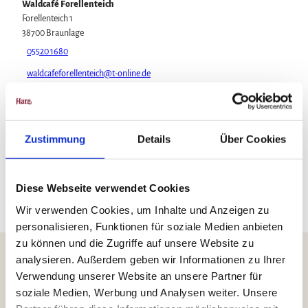
Waldcafé Forellenteich
Wintersport
Forellenteich 1
Bäder, Thermen & Saunen
38700
Braunlage
Regionalmarke Typisch Harz
05520 1680
Urlaub mit Hund im Harz
Filmkulisse Harz
waldcafeforellenteich@t-online.de
Website
Naturlandschaft Harz
Anreise mit dem Auto
Berauschend schöne Wildnis
Anreise mit öffentlichen Verkehrsmitteln
Zustimmung
Details
Über Cookies
Der Brocken im Harz
Veranstaltungen
Nationalpark Harz
Veranstaltungskalender
Geopark Harz
Harzer KulturWinter
Naturparke im Harz
Diese Webseite verwendet Cookies
Service
Harzer Klostersommer
Biosphärenreservat Karstlandschaft Südharz
Wir für unsere Gäste
Silvester
Wir verwenden Cookies, um Inhalte und Anzeigen zu
Harzinfo
Erlebnisse
Gastro
Das grüne Band
Kontakt
Walpurgis
personalisieren, Funktionen für soziale Medien anbieten
Regionalstudie Harz
Prospekte
Osterfeuer
zu können und die Zugriffe auf unsere Website zu
Initiative "Der Wald ruft"
Online-Shop
Weihnachts- & Adventsmärkte
0% Müll - 100% Harz #NimmsWiederMit
analysieren. Außerdem geben wir Informationen zu Ihrer
Newsletter-Anmeldung
Stadt- & Sonderführungen im Harz
Verwendung unserer Website an unsere Partner für
Apps & Multimedia-Guides
Theater & Bühnen im Harz
Harzer Tourismusverband e.V.
Harzer Tourismusverband
soziale Medien, Werbung und Analysen weiter. Unsere
Marktstraße 45
Jobs im Harztourismus