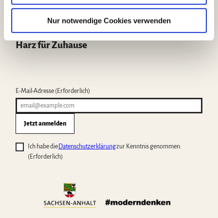
w
a
Nur notwendige Cookies verwenden
h
l
Harz für Zuhause
E-Mail-Adresse
(Erforderlich)
Jetzt anmelden
Ich habe die
Datenschutzerklärung
zur Kenntnis genommen.
(Erforderlich)