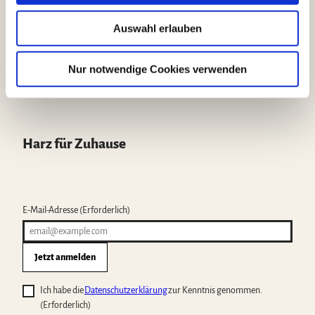
Anreise planen
u
Meetings & Incentives
Auswahl erlauben
s
Wohin im Harz
w
a
Nur notwendige Cookies verwenden
h
l
Harz für Zuhause
E-Mail-Adresse
(Erforderlich)
Jetzt anmelden
Ich habe die
Datenschutzerklärung
zur Kenntnis genommen.
(Erforderlich)