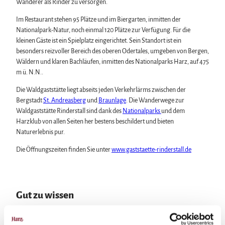
Wanderer als Rinder zu versorgen.
Wintersport
a
Bäder, Thermen & Saunen
l
Im Restaurant stehen 95 Plätze und im Biergarten, inmitten der
Regionalmarke Typisch Harz
l
Nationalpark-Natur, noch einmal 120 Plätze zur Verfügung. Für die
Urlaub mit Hund im Harz
.
kleinen Gäste ist ein Spielplatz eingerichtet. Sein Standort ist ein
Filmkulisse Harz
j
besonders reizvoller Bereich des oberen Odertales, umgeben von Bergen,
p
Wäldern und klaren Bachläufen, inmitten des Nationalparks Harz, auf 475
g
m ü. N.N..
Naturlandschaft Harz
Die Waldgaststätte liegt abseits jeden Verkehrlärms zwischen der
Berauschend schöne Wildnis
Bergstadt
St. Andreasberg
und
Braunlage
. Die Wanderwege zur
Der Brocken im Harz
Veranstaltungen
Waldgaststätte Rinderstall sind dank des
Nationalparks
und dem
Nationalpark Harz
Veranstaltungskalender
Harzklub von allen Seiten her bestens beschildert und bieten
Geopark Harz
Harzer KulturWinter
Naturerlebnis pur.
Naturparke im Harz
Service
Harzer Klostersommer
Biosphärenreservat Karstlandschaft Südharz
Wir für unsere Gäste
Die Öffnungszeiten finden Sie unter
www.gaststaette-rinderstall.de
Silvester
Das grüne Band
Kontakt
Walpurgis
Regionalstudie Harz
Prospekte
Osterfeuer
Initiative "Der Wald ruft"
Online-Shop
Weihnachts- & Adventsmärkte
0% Müll - 100% Harz #NimmsWiederMit
Newsletter-Anmeldung
Gut zu wissen
Stadt- & Sonderführungen im Harz
Apps & Multimedia-Guides
Theater & Bühnen im Harz
Harzer Tourismusverband
Jobs im Harztourismus