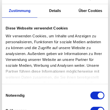
Küchenarten
Zustimmung
Details
Über Cookies
deutsch
Pächter/Betreiber
Diese Webseite verwendet Cookies
Waldgaststätte Rinderstall
Wir verwenden Cookies, um Inhalte und Anzeigen zu
Rinderstall 1
personalisieren, Funktionen für soziale Medien anbieten
37444
Sankt Andreasberg
zu können und die Zugriffe auf unsere Website zu
05582 740
analysieren. Außerdem geben wir Informationen zu Ihrer
waldgaststaette-rinderstall@t-online.de
Verwendung unserer Website an unsere Partner für
soziale Medien, Werbung und Analysen weiter. Unsere
Website
Partner führen diese Informationen möglicherweise mit
Anreise mit dem Auto
weiteren Daten zusammen, die Sie ihnen bereitgestellt
Anreise mit öffentlichen Verkehrsmitteln
haben oder die sie im Rahmen Ihrer Nutzung der Dienste
gesammelt haben.
E
Notwendig
i
n
Harzinfo
Erlebnisse
Gastro
w