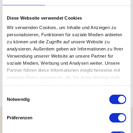
Diese Webseite verwendet Cookies
Kontaktdaten
Wir verwenden Cookies, um Inhalte und Anzeigen zu
Lindener Str. 15
personalisieren, Funktionen für soziale Medien anbieten
38300
Wolfenbüttel
zu können und die Zugriffe auf unsere Website zu
05331 6070377
analysieren. Außerdem geben wir Informationen zu Ihrer
Verwendung unserer Website an unsere Partner für
ahamuseum@online.de
soziale Medien, Werbung und Analysen weiter. Unsere
Website
Partner führen diese Informationen möglicherweise mit
weiteren Daten zusammen, die Sie ihnen bereitgestellt
Anreise mit dem Auto
haben oder die sie im Rahmen Ihrer Nutzung der Dienste
Anreise mit öffentlichen Verkehrsmitteln
gesammelt haben.
E
Notwendig
i
n
w
Präferenzen
i
l
Harzer Tourismusverband e.V.