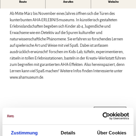
Ein Haus voller AHA-ERLEBNISSE heißt kleine und große
Route
Anrufen
Website
Wintersport
BesucherInnen in Wolfenbüttel herzlich willkommen.
Bäder, Thermen & Saunen
Ab Mitte März bis November eines Jahres öffnen sich die Türen des
Regionalmarke Typisch Harz
kunterbunten AHA-ERLEBNISmuseums. In künstlerisch gestalteten
Urlaub mit Hund im Harz
Erlebnislandschaften begeben sich Kinder ab 4, Jugendliche und
Filmkulisse Harz
Erwachsene wie ein Detektiv auf die Spuren kultureller und
naturwissenschaftliche Phänomene. Sie erfahren so forschendes Lernen
auf spielerische Art und Weise mit viel Spaß. Dabei ist anfassen
Naturlandschaft Harz
ausdrücklich erwünscht! Forschen im Kids-Lab, tüfteln, experimentieren,
Berauschend schöne Wildnis
rätseln in tollen Erlebnisstationen, basteln in der Kreativ-Werkstatt führen
Der Brocken im Harz
zum begreifen mit garantierten AHA-Effekten. Also hereinspaziert, denn
Veranstaltungen
Nationalpark Harz
Lernen kann viel Spaß machen! Weitere Infos finden Interessierte unter
Veranstaltungskalender
Geopark Harz
www.ahamuseum.de.
Harzer KulturWinter
Naturparke im Harz
Service
Harzer Klostersommer
Biosphärenreservat Karstlandschaft Südharz
Wir für unsere Gäste
Silvester
Das grüne Band
Kontakt
Walpurgis
Regionalstudie Harz
Prospekte
Osterfeuer
Initiative "Der Wald ruft"
Online-Shop
In der Nähe
Auf der Karte anschauen
Weihnachts- & Adventsmärkte
0% Müll - 100% Harz #NimmsWiederMit
Newsletter-Anmeldung
Stadt- & Sonderführungen im Harz
Apps & Multimedia-Guides
Theater & Bühnen im Harz
Harzer Tourismusverband
Sehenswertes
Zustimmung
Details
Über Cookies
Jobs im Harztourismus