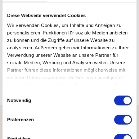
Diese Webseite verwendet Cookies
Sehenswertes
Wir verwenden Cookies, um Inhalte und Anzeigen zu
personalisieren, Funktionen für soziale Medien anbieten
zu können und die Zugriffe auf unsere Website zu
Kontaktdaten
analysieren. Außerdem geben wir Informationen zu Ihrer
Verwendung unserer Website an unsere Partner für
38871
Ilsenburg
soziale Medien, Werbung und Analysen weiter. Unsere
Website
Partner führen diese Informationen möglicherweise mit
Anreise mit dem Auto
weiteren Daten zusammen, die Sie ihnen bereitgestellt
Anreise mit öffentlichen Verkehrsmitteln
haben oder die sie im Rahmen Ihrer Nutzung der Dienste
gesammelt haben.
E
Notwendig
i
n
w
Präferenzen
i
Harzer Tourismusverband e.V.
l
Marktstraße 45
l
Statistiken